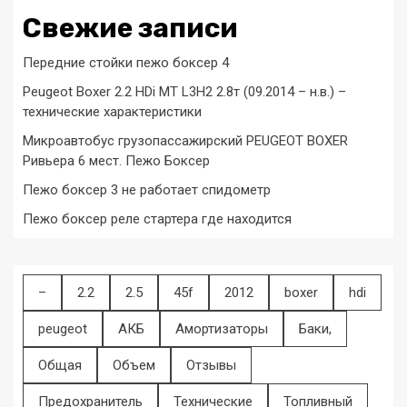
Свежие записи
Передние стойки пежо боксер 4
Peugeot Boxer 2.2 HDi MT L3H2 2.8т (09.2014 – н.в.) –
технические характеристики
Микроавтобус грузопассажирский PEUGEOT BOXER
Ривьера 6 мест. Пежо Боксер
Пежо боксер 3 не работает спидометр
Пежо боксер реле стартера где находится
–
2.2
2.5
45f
2012
boxer
hdi
peugeot
АКБ
Амортизаторы
Баки,
Общая
Объем
Отзывы
Предохранитель
Технические
Топливный