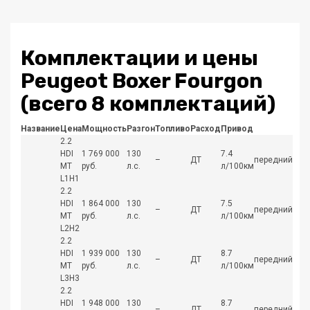
Комплектации и цены
Peugeot Boxer Fourgon
(всего 8 комплектаций)
Название
Цена
Мощность
Разгон
Топливо
Расход
Привод
2.2
HDI
1 769 000
130
7.4
–
ДТ
передний
MT
руб.
л.с.
л/100км
L1H1
2.2
HDI
1 864 000
130
7.5
–
ДТ
передний
MT
руб.
л.с.
л/100км
L2H2
2.2
HDI
1 939 000
130
8.7
–
ДТ
передний
MT
руб.
л.с.
л/100км
L3H3
2.2
HDI
1 948 000
130
8.7
–
ДТ
передний