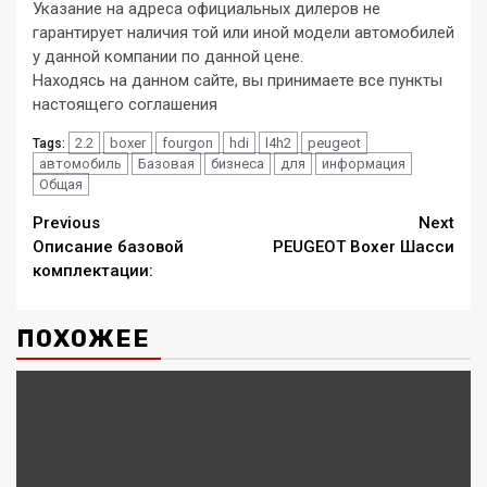
Указание на адреса официальных дилеров не
гарантирует наличия той или иной модели автомобилей
у данной компании по данной цене.
Находясь на данном сайте, вы принимаете все пункты
настоящего соглашения
2.2
boxer
fourgon
hdi
l4h2
peugeot
Tags:
автомобиль
Базовая
бизнеса
для
информация
Общая
Continue
Previous
Next
Описание базовой
PEUGEOT Boxer Шасси
Reading
комплектации:
ПОХОЖЕЕ