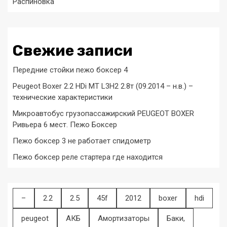
Распиновка
Свежие записи
Передние стойки пежо боксер 4
Peugeot Boxer 2.2 HDi MT L3H2 2.8т (09.2014 – н.в.) –
технические характеристики
Микроавтобус грузопассажирский PEUGEOT BOXER
Ривьера 6 мест. Пежо Боксер
Пежо боксер 3 не работает спидометр
Пежо боксер реле стартера где находится
–
2.2
2.5
45f
2012
boxer
hdi
peugeot
АКБ
Амортизаторы
Баки,