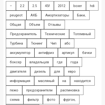
–
2.2
2.5
45f
2012
boxer
hdi
peugeot
АКБ
Амортизаторы
Баки,
Общая
Объем
Отзывы
Предохранитель
Технические
Топливный
Турбина
Тюнинг
Чип
абс
аккумулятор
антифриз
артикул
бачки
боксер
владельцев
где
года
двигателя
дизель
для
евро
информация
масляный
на
находится
пежо
предохранители
распиновка
схема
фильтр
фото
фургон,