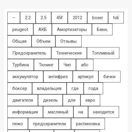
–
2.2
2.5
45f
2012
boxer
hdi
peugeot
АКБ
Амортизаторы
Баки,
Общая
Объем
Отзывы
Предохранитель
Технические
Топливный
Турбина
Тюнинг
Чип
абс
аккумулятор
антифриз
артикул
бачки
боксер
владельцев
где
года
двигателя
дизель
для
евро
информация
масляный
на
находится
пежо
предохранители
распиновка