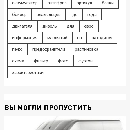
аккумулятор
антифриз
артикул
бачки
боксер
владельцев
где
года
двигателя
дизель
для
евро
информация
масляный
на
находится
пежо
предохранители
распиновка
схема
фильтр
фото
фургон,
характеристики
ВЫ МОГЛИ ПРОПУСТИТЬ