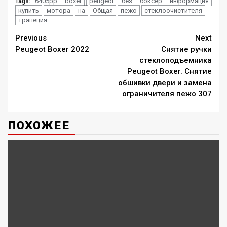
6405pp
boxer
peugeot
без
боксер
информация
Tags:
купить
мотора
на
Общая
пежо
стеклоочистителя
трапеция
Continue
Previous
Next
Peugeot Boxer 2022
Снятие ручки
Reading
стеклоподъемника
Peugeot Boxer. Снятие
обшивки двери и замена
ограничителя пежо 307
ПОХОЖЕЕ