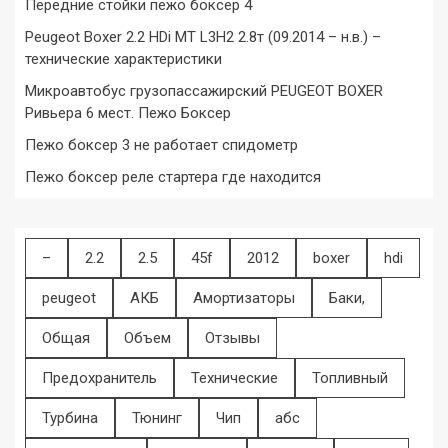
Передние стойки пежо боксер 4
Peugeot Boxer 2.2 HDi MT L3H2 2.8т (09.2014 – н.в.) –
технические характеристики
Микроавтобус грузопассажирский PEUGEOT BOXER
Ривьера 6 мест. Пежо Боксер
Пежо боксер 3 не работает спидометр
Пежо боксер реле стартера где находится
–
2.2
2.5
45f
2012
boxer
hdi
peugeot
АКБ
Амортизаторы
Баки,
Общая
Объем
Отзывы
Предохранитель
Технические
Топливный
Турбина
Тюнинг
Чип
абс