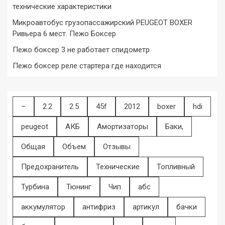
технические характеристики
Микроавтобус грузопассажирский PEUGEOT BOXER
Ривьера 6 мест. Пежо Боксер
Пежо боксер 3 не работает спидометр
Пежо боксер реле стартера где находится
–
2.2
2.5
45f
2012
boxer
hdi
peugeot
АКБ
Амортизаторы
Баки,
Общая
Объем
Отзывы
Предохранитель
Технические
Топливный
Турбина
Тюнинг
Чип
абс
аккумулятор
антифриз
артикул
бачки