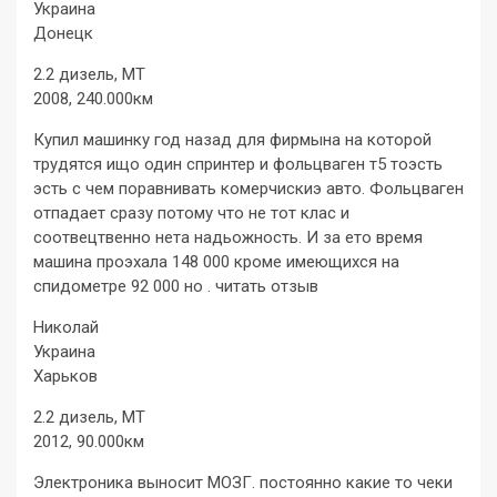
Украина
Донецк
2.2 дизель, MT
2008, 240.000км
Купил машинку год назад для фирмына на которой
трудятся ищо один спринтер и фольцваген т5 тоэсть
эсть с чем поравнивать комерчискиэ авто. Фольцваген
отпадает сразу потому что не тот клас и
соотвецтвенно нета надьожность. И за ето время
машина проэхала 148 000 кроме имеющихся на
спидометре 92 000 но . читать отзыв
Николай
Украина
Харьков
2.2 дизель, MT
2012, 90.000км
Электроника выносит МОЗГ. постоянно какие то чеки