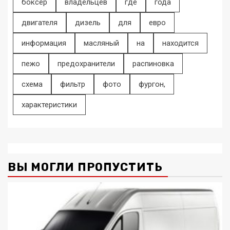
боксер
владельцев
где
года
двигателя
дизель
для
евро
информация
масляный
на
находится
пежо
предохранители
распиновка
схема
фильтр
фото
фургон,
характеристики
ВЫ МОГЛИ ПРОПУСТИТЬ