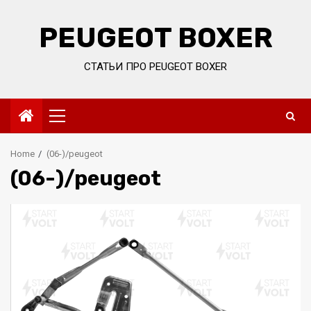
Skip
to
PEUGEOT BOXER
content
СТАТЬИ ПРО PEUGEOT BOXER
Primary
Menu
Home
(06-)/peugeot
(06-)/peugeot