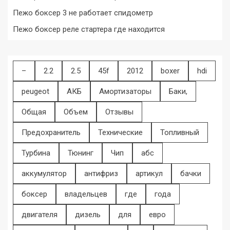
Пежо боксер 3 не работает спидометр
Пежо боксер реле стартера где находится
–
2.2
2.5
45f
2012
boxer
hdi
peugeot
АКБ
Амортизаторы
Баки,
Общая
Объем
Отзывы
Предохранитель
Технические
Топливный
Турбина
Тюнинг
Чип
абс
аккумулятор
антифриз
артикул
бачки
боксер
владельцев
где
года
двигателя
дизель
для
евро