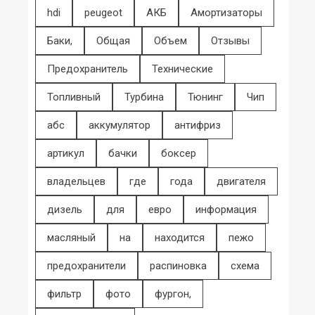
hdi
peugeot
АКБ
Амортизаторы
Баки,
Общая
Объем
Отзывы
Предохранитель
Технические
Топливный
Турбина
Тюнинг
Чип
абс
аккумулятор
антифриз
артикул
бачки
боксер
владельцев
где
года
двигателя
дизель
для
евро
информация
масляный
на
находится
пежо
предохранители
распиновка
схема
фильтр
фото
фургон,