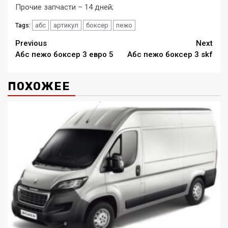
Прочие запчасти – 14 дней;
абс
артикул
боксер
пежо
Tags:
Continue
Previous
Next
Абс пежо боксер 3 евро 5
Абс пежо боксер 3 skf
Reading
ПОХОЖЕЕ