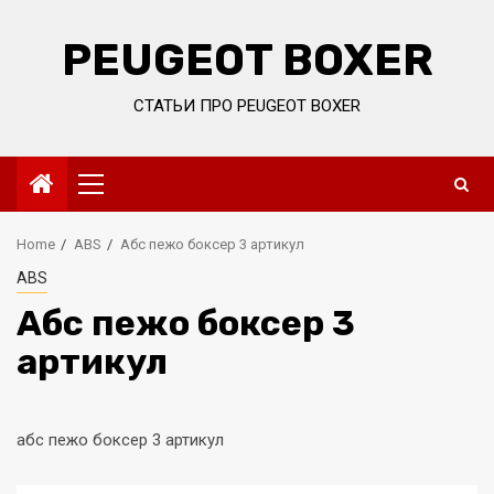
Skip
to
PEUGEOT BOXER
content
СТАТЬИ ПРО PEUGEOT BOXER
Primary
Menu
Home
ABS
Абс пежо боксер 3 артикул
ABS
Абс пежо боксер 3
артикул
абс пежо боксер 3 артикул