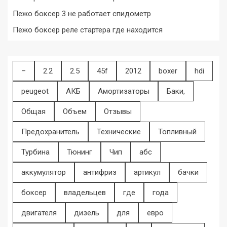
Пежо боксер 3 не работает спидометр
Пежо боксер реле стартера где находится
–
2.2
2.5
45f
2012
boxer
hdi
peugeot
АКБ
Амортизаторы
Баки,
Общая
Объем
Отзывы
Предохранитель
Технические
Топливный
Турбина
Тюнинг
Чип
абс
аккумулятор
антифриз
артикул
бачки
боксер
владельцев
где
года
двигателя
дизель
для
евро