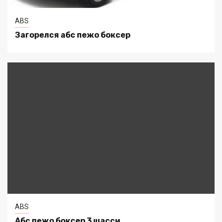
ABS
Загорелся абс пежо боксер
ABS
Абс пежо боксер 3 шасси