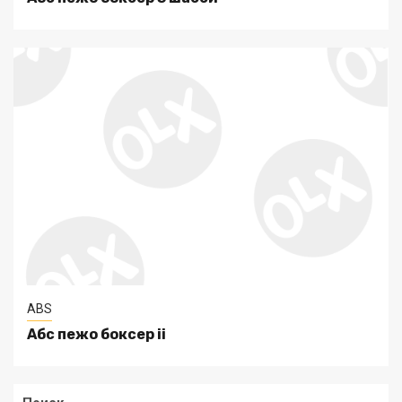
ABS
Абс пежо боксер ii