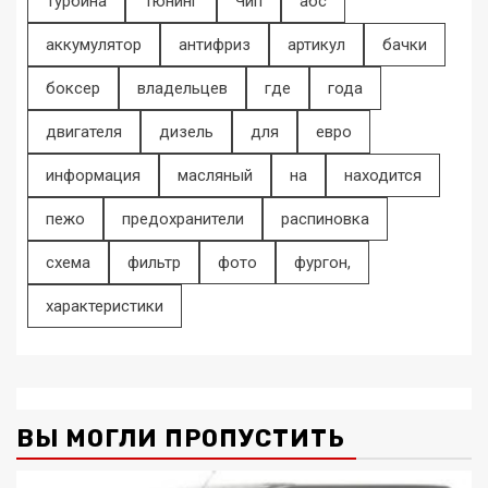
Турбина
Тюнинг
Чип
абс
аккумулятор
антифриз
артикул
бачки
боксер
владельцев
где
года
двигателя
дизель
для
евро
информация
масляный
на
находится
пежо
предохранители
распиновка
схема
фильтр
фото
фургон,
характеристики
ВЫ МОГЛИ ПРОПУСТИТЬ