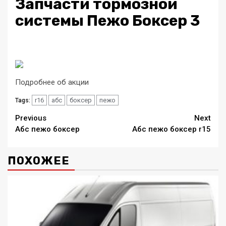
Запчасти тормозной
системы Пежо Боксер 3
Подробнее об акции
r16
абс
боксер
пежо
Tags:
Continue
Previous
Next
Абс пежо боксер
Абс пежо боксер r15
Reading
ПОХОЖЕЕ