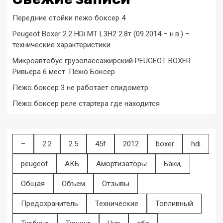
Передние стойки пежо боксер 4
Peugeot Boxer 2.2 HDi MT L3H2 2.8т (09.2014 – н.в.) –
технические характеристики
Микроавтобус грузопассажирский PEUGEOT BOXER
Ривьера 6 мест. Пежо Боксер
Пежо боксер 3 не работает спидометр
Пежо боксер реле стартера где находится
–
2.2
2.5
45f
2012
boxer
hdi
peugeot
АКБ
Амортизаторы
Баки,
Общая
Объем
Отзывы
Предохранитель
Технические
Топливный