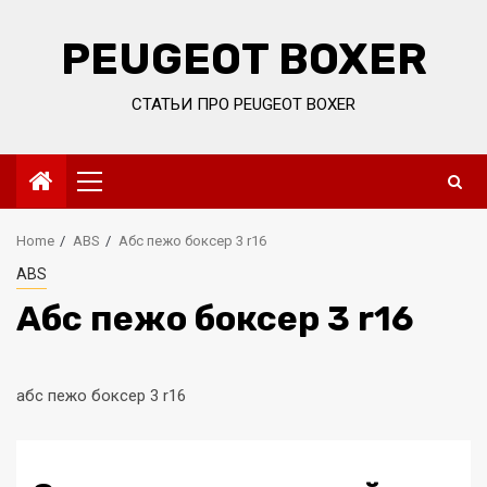
Skip
to
PEUGEOT BOXER
content
СТАТЬИ ПРО PEUGEOT BOXER
Primary
Menu
Home
ABS
Абс пежо боксер 3 r16
ABS
Абс пежо боксер 3 r16
абс пежо боксер 3 r16