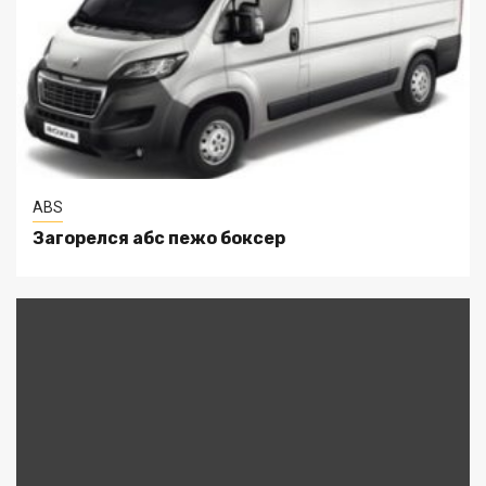
ABS
Загорелся абс пежо боксер