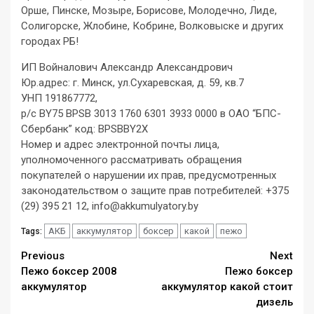
Орше, Пинске, Мозыре, Борисове, Молодечно, Лиде,
Солигорске, Жлобине, Кобрине, Волковыске и других
городах РБ!
ИП Войналович Александр Александрович
Юр.адрес: г. Минск, ул.Сухаревская, д. 59, кв.7
УНП 191867772,
р/с BY75 BPSB 3013 1760 6301 3933 0000 в ОАО “БПС-
Сбербанк” код: BPSBBY2X
Номер и адрес электронной почты лица,
уполномоченного рассматривать обращения
покупателей о нарушении их прав, предусмотренных
законодательством о защите прав потребителей: +375
(29) 395 21 12,
info@akkumulyatory.by
АКБ
аккумулятор
боксер
какой
пежо
Tags:
Continue
Previous
Next
Пежо боксер 2008
Пежо боксер
Reading
аккумулятор
аккумулятор какой стоит
дизель