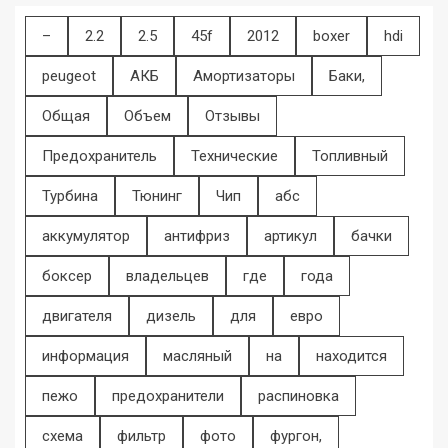
–
2.2
2.5
45f
2012
boxer
hdi
peugeot
АКБ
Амортизаторы
Баки,
Общая
Объем
Отзывы
Предохранитель
Технические
Топливный
Турбина
Тюнинг
Чип
абс
аккумулятор
антифриз
артикул
бачки
боксер
владельцев
где
года
двигателя
дизель
для
евро
информация
масляный
на
находится
пежо
предохранители
распиновка
схема
фильтр
фото
фургон,