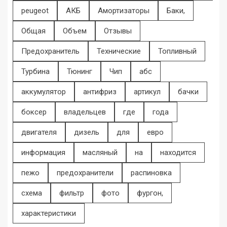
peugeot
АКБ
Амортизаторы
Баки,
Общая
Объем
Отзывы
Предохранитель
Технические
Топливный
Турбина
Тюнинг
Чип
абс
аккумулятор
антифриз
артикул
бачки
боксер
владельцев
где
года
двигателя
дизель
для
евро
информация
масляный
на
находится
пежо
предохранители
распиновка
схема
фильтр
фото
фургон,
характеристики