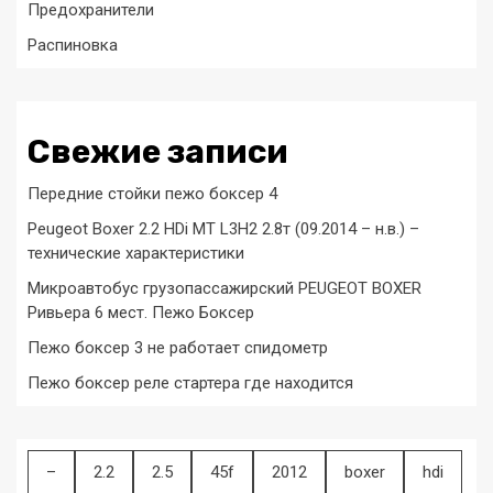
Предохранители
Распиновка
Свежие записи
Передние стойки пежо боксер 4
Peugeot Boxer 2.2 HDi MT L3H2 2.8т (09.2014 – н.в.) –
технические характеристики
Микроавтобус грузопассажирский PEUGEOT BOXER
Ривьера 6 мест. Пежо Боксер
Пежо боксер 3 не работает спидометр
Пежо боксер реле стартера где находится
–
2.2
2.5
45f
2012
boxer
hdi