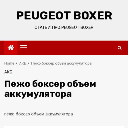
Skip
to
PEUGEOT BOXER
content
СТАТЬИ ПРО PEUGEOT BOXER
Primary
Menu
Home
АКБ
Пежо боксер объем аккумулятора
АКБ
Пежо боксер объем
аккумулятора
пежо боксер объем аккумулятора