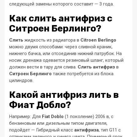
следующей замены которого составит — 3 года.
Как слить антифриз с
Ситроен Берлинго?
Слить
жидкость из радиатора в
Citroen Berlingo
можно двумя способами: через сливной краник,
нижнего бачка, или отсоединив нижний патрубок. На
носик дренажа одевается резиновый шланг, который
должен вести в тару для слива.
Слить антифриз
в
Ситроен Берлинго
также потребуется из блока
цилиндров.
Какой антифриз лить в
Фиат Добло?
Например: Для
Fiat Doblo
(1 поколение) 2006 в, с
бензиновым или дизельным типом двигателя,
подойдет — Гибридный класс
антифриза
, тип G11 с
оттенками зеленого и синего цвета. Примерный срок