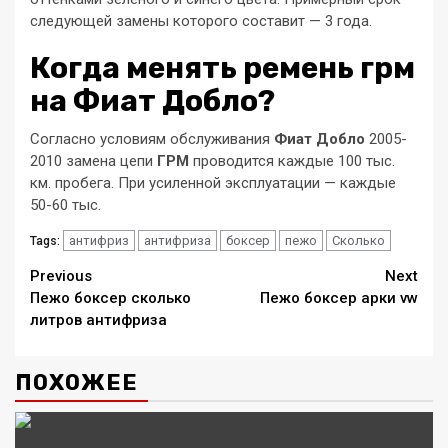
следующей замены которого составит — 3 года.
Когда менять ремень грм
на Фиат Добло?
Согласно условиям обслуживания
Фиат Добло
2005-
2010 замена цепи
ГРМ
проводится каждые 100 тыс.
км. пробега. При усиленной эксплуатации — каждые
50-60 тыс.
антифриз
антифриза
боксер
пежо
Сколько
Tags:
Continue
Previous
Next
Пежо боксер сколько
Пежо боксер арки vw
Reading
литров антифриза
ПОХОЖЕЕ