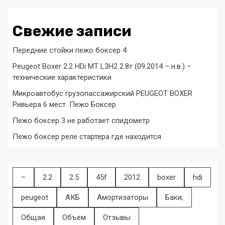
Свежие записи
Передние стойки пежо боксер 4
Peugeot Boxer 2.2 HDi MT L3H2 2.8т (09.2014 – н.в.) –
технические характеристики
Микроавтобус грузопассажирский PEUGEOT BOXER
Ривьера 6 мест. Пежо Боксер
Пежо боксер 3 не работает спидометр
Пежо боксер реле стартера где находится
–
2.2
2.5
45f
2012
boxer
hdi
peugeot
АКБ
Амортизаторы
Баки,
Общая
Объем
Отзывы