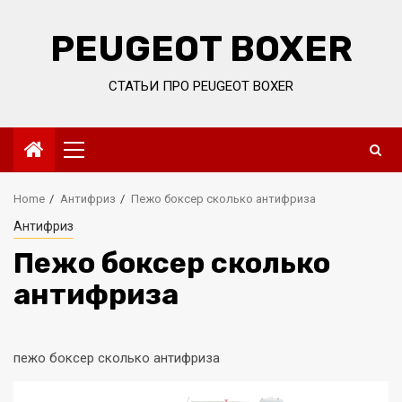
Skip
to
PEUGEOT BOXER
content
СТАТЬИ ПРО PEUGEOT BOXER
Primary
Menu
Home
Антифриз
Пежо боксер сколько антифриза
Антифриз
Пежо боксер сколько
антифриза
пежо боксер сколько антифриза