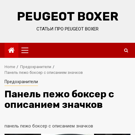
Skip
to
PEUGEOT BOXER
content
СТАТЬИ ПРО PEUGEOT BOXER
Primary
Menu
Home
Предохранители
Панель пежо боксер с описанием значков
Предохранители
Панель пежо боксер с
описанием значков
панель пежо боксер с описанием значков