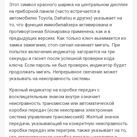
Этот символ красного шарика на центральном дисплее
на приборной панели (часто встречается в
автомобилях Toyota, Daihatsu и других) указывает на
то, что функция иммобилайзера активирована и
противоугонная блокировка применена, как и в
предыдущих версиях. Как только ключ вынимается из
замка зажигания, стоп-сигнал начинает мигать. При
попытке включения индикатор загорается на три
секунды и гаснет после успешной проверки кода
ключа. Если пароль не был проверен, индикатор будет
продолжать мигать. Непрерывное свечение может
указывать на неисправность системы.
Красный индикатор на коробке передач с
восклицательным знаком внутри означает
неисправность трансмиссии или автоматической
коробки передач (если неисправна электронная
система управления трансмиссией). Желтый значок
передачи, указывающий на конкретную неисправность
коробки передач или перегрев, также указывает на то,
что автоматическая коробка передач находится в