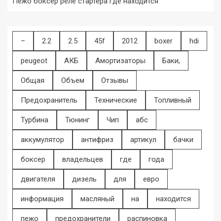
Пежо боксер реле стартера где находится
–
2.2
2.5
45f
2012
boxer
hdi
peugeot
АКБ
Амортизаторы
Баки,
Общая
Объем
Отзывы
Предохранитель
Технические
Топливный
Турбина
Тюнинг
Чип
абс
аккумулятор
антифриз
артикул
бачки
боксер
владельцев
где
года
двигателя
дизель
для
евро
информация
масляный
на
находится
пежо
предохранители
распиновка