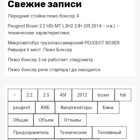
Свежие записи
Передние стойки пежо боксер 4
Peugeot Boxer 2.2 HDi MT L3H2 2.8т (09.2014 – н.в.) –
технические характеристики
Микроавтобус грузопассажирский PEUGEOT BOXER
Ривьера 6 мест. Пежо Боксер
Пежо боксер 3 не работает спидометр
Пежо боксер реле стартера где находится
–
2.2
2.5
45f
2012
boxer
hdi
peugeot
АКБ
Амортизаторы
Баки,
Общая
Объем
Отзывы
Предохранитель
Технические
Топливный