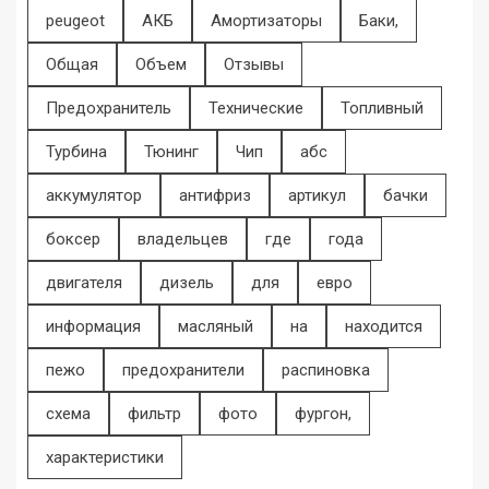
peugeot
АКБ
Амортизаторы
Баки,
Общая
Объем
Отзывы
Предохранитель
Технические
Топливный
Турбина
Тюнинг
Чип
абс
аккумулятор
антифриз
артикул
бачки
боксер
владельцев
где
года
двигателя
дизель
для
евро
информация
масляный
на
находится
пежо
предохранители
распиновка
схема
фильтр
фото
фургон,
характеристики