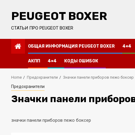
Skip
to
PEUGEOT BOXER
content
СТАТЬИ ПРО PEUGEOT BOXER
ОБЩАЯ ИНФОРМАЦИЯ PEUGEOT BOXER
4×4
АКПП
4×4
КОДЫ ОШИБОК
Home
Предохранители
Значки панели приборов пежо боксер
Предохранители
Значки панели приборов
значки панели приборов пежо боксер