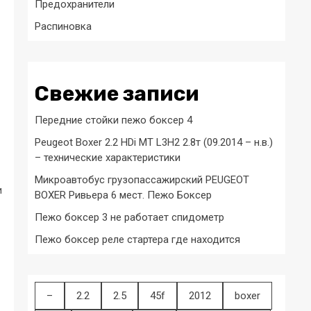
Предохранители
Распиновка
Свежие записи
Передние стойки пежо боксер 4
Peugeot Boxer 2.2 HDi MT L3H2 2.8т (09.2014 – н.в.)
– технические характеристики
Микроавтобус грузопассажирский PEUGEOT
и
BOXER Ривьера 6 мест. Пежо Боксер
Пежо боксер 3 не работает спидометр
Пежо боксер реле стартера где находится
–
2.2
2.5
45f
2012
boxer