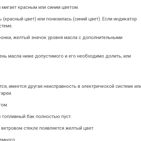
 мигает красным или синим цветом.
(красный цвет) или понизилась (синий цвет). Если индикатор
стеме.
ронки, желтый значок уровня масла с дополнительными
ень масла ниже допустимого и его необходимо долить, или
ся, имеется другая неисправность в электрической системе ил
ареи.
том.
 топливный бак полностью пуст.
 ветровом стекле появляется желтый цвет.
емного.