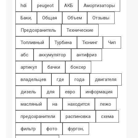
hdi
peugeot
АКБ
Амортизаторы
Баки,
Общая
Объем
Отзывы
Предохранитель
Технические
Топливный
Турбина
Тюнинг
Чип
абс
аккумулятор
антифриз
артикул
бачки
боксер
владельцев
где
года
двигателя
дизель
для
евро
информация
масляный
на
находится
пежо
предохранители
распиновка
схема
фильтр
фото
фургон,