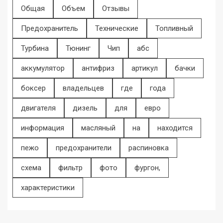
Общая
Объем
Отзывы
Предохранитель
Технические
Топливный
Турбина
Тюнинг
Чип
абс
аккумулятор
антифриз
артикул
бачки
боксер
владельцев
где
года
двигателя
дизель
для
евро
информация
масляный
на
находится
пежо
предохранители
распиновка
схема
фильтр
фото
фургон,
характеристики