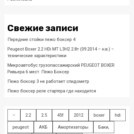
Свежие записи
Передние стойки пежо боксер 4
Peugeot Boxer 2.2 HDi MT L3H2 2.8т (09.2014 – н.в.) –
технические характеристики
Микроавтобус грузопассажирский PEUGEOT BOXER
Ривьера 6 мест. Пежо Боксер
Пежо боксер 3 не работает спидометр
Пежо боксер реле стартера где находится
–
2.2
2.5
45f
2012
boxer
hdi
peugeot
АКБ
Амортизаторы
Баки,