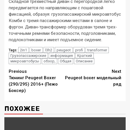
Складной трехместный диван с перегородкой легко
передвигается по направляющим с пошаговой
фиксацией, образуя: грузопассажирский микроавтобус
Комби с тремя пассажирскими местами в салоне и
фургон. Диван-трансформер оборудован тремя трех-
точечными ремнями безопасности, подголовниками,
подлокотниками и имеет подъемное сидение.
2in1
boxer
l3h2
peugeot
profi
transformer
Tags:
Грузопассажирские
информация
Краткий
микроавтобусы
обзор,
Общая
Описание
Continue
Previous
Next
Тюнинг Peugeot Boxer
Peugeot boxer модельный
Reading
(290/295) 2016+ (Пежо
ряд
Боксер)
ПОХОЖЕЕ