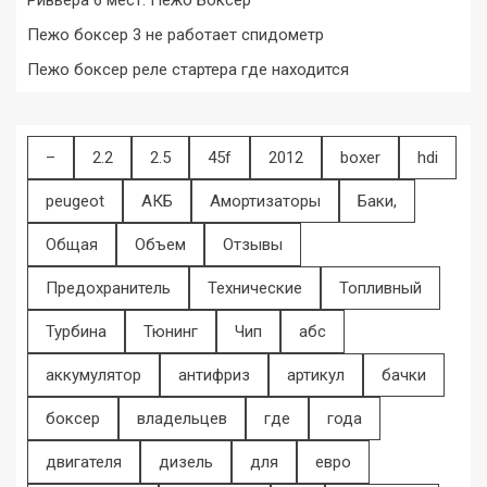
Пежо боксер 3 не работает спидометр
Пежо боксер реле стартера где находится
–
2.2
2.5
45f
2012
boxer
hdi
peugeot
АКБ
Амортизаторы
Баки,
Общая
Объем
Отзывы
Предохранитель
Технические
Топливный
Турбина
Тюнинг
Чип
абс
аккумулятор
антифриз
артикул
бачки
боксер
владельцев
где
года
двигателя
дизель
для
евро