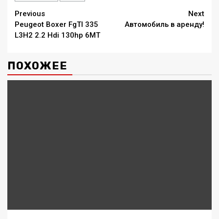
Continue
Previous
Next
Peugeot Boxer FgTl 335
Автомобиль в аренду!
Reading
L3H2 2.2 Hdi 130hp 6MT
ПОХОЖЕЕ