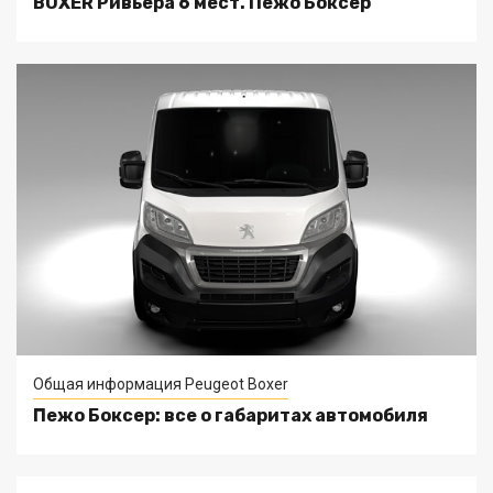
BOXER Ривьера 6 мест. Пежо Боксер
Общая информация Peugeot Boxer
Пежо Боксер: все о габаритах автомобиля