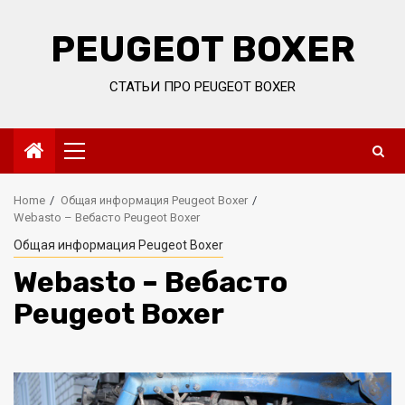
Skip
to
PEUGEOT BOXER
content
СТАТЬИ ПРО PEUGEOT BOXER
Primary
Menu
Home
Общая информация Peugeot Boxer
Webasto – Вебасто Peugeot Boxer
Общая информация Peugeot Boxer
Webasto – Вебасто
Peugeot Boxer