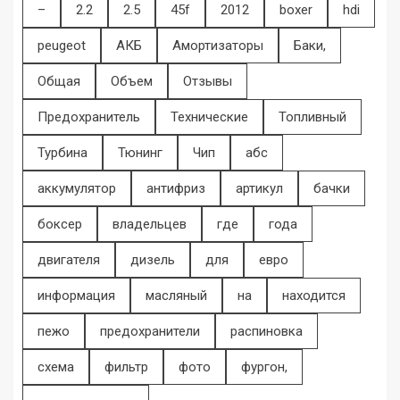
–
2.2
2.5
45f
2012
boxer
hdi
peugeot
АКБ
Амортизаторы
Баки,
Общая
Объем
Отзывы
Предохранитель
Технические
Топливный
Турбина
Тюнинг
Чип
абс
аккумулятор
антифриз
артикул
бачки
боксер
владельцев
где
года
двигателя
дизель
для
евро
информация
масляный
на
находится
пежо
предохранители
распиновка
схема
фильтр
фото
фургон,