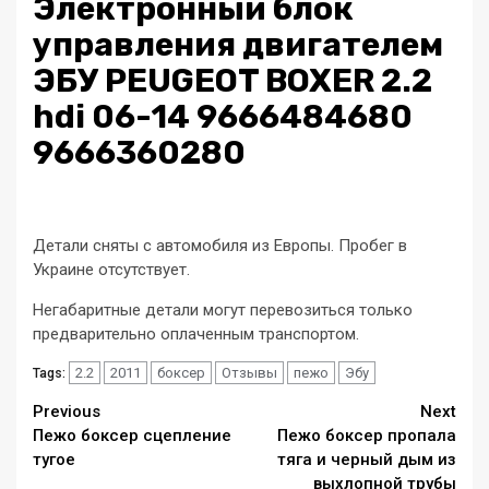
Электронный блок
управления двигателем
ЭБУ PEUGEOT BOXER 2.2
hdi 06-14 9666484680
9666360280
Детали сняты с автомобиля из Европы. Пробег в
Украине отсутствует.
Негабаритные детали могут перевозиться только
предварительно оплаченным транспортом.
2.2
2011
боксер
Отзывы
пежо
Эбу
Tags:
Continue
Previous
Next
Пежо боксер сцепление
Пежо боксер пропала
Reading
тугое
тяга и черный дым из
выхлопной трубы