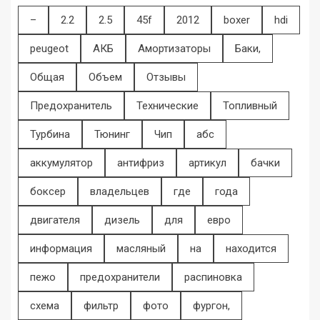
–
2.2
2.5
45f
2012
boxer
hdi
peugeot
АКБ
Амортизаторы
Баки,
Общая
Объем
Отзывы
Предохранитель
Технические
Топливный
Турбина
Тюнинг
Чип
абс
аккумулятор
антифриз
артикул
бачки
боксер
владельцев
где
года
двигателя
дизель
для
евро
информация
масляный
на
находится
пежо
предохранители
распиновка
схема
фильтр
фото
фургон,