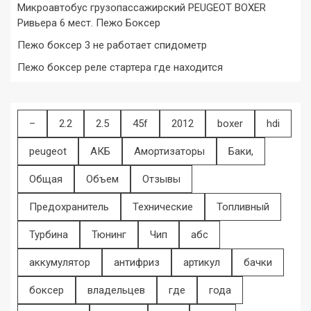
Микроавтобус грузопассажирский PEUGEOT BOXER
Ривьера 6 мест. Пежо Боксер
Пежо боксер 3 не работает спидометр
Пежо боксер реле стартера где находится
–
2.2
2.5
45f
2012
boxer
hdi
peugeot
АКБ
Амортизаторы
Баки,
Общая
Объем
Отзывы
Предохранитель
Технические
Топливный
Турбина
Тюнинг
Чип
абс
аккумулятор
антифриз
артикул
бачки
боксер
владельцев
где
года