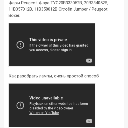
Фары Peugeot. Фара TYG20B333052B, 20B334052B,
11B357012B, 11B358012B Citroën Jumper / Peugeot
Boxer.
Как разобрать лампы, очень простой способ