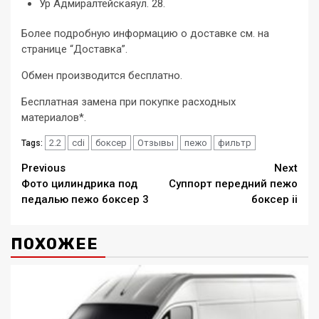
Ур Адмиралтейскаяул. 28.
Более подробную информацию о доставке см. на
странице “Доставка”.
Обмен производится бесплатно.
Бесплатная замена при покупке расходных
материалов*.
2.2
cdi
боксер
Отзывы
пежо
фильтр
Tags:
Continue
Previous
Next
Фото цилиндрика под
Суппорт передний пежо
Reading
педалью пежо боксер 3
боксер ii
ПОХОЖЕЕ