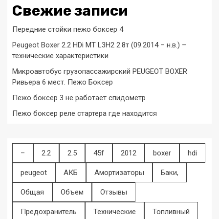
Свежие записи
Передние стойки пежо боксер 4
Peugeot Boxer 2.2 HDi MT L3H2 2.8т (09.2014 – н.в.) –
технические характеристики
Микроавтобус грузопассажирский PEUGEOT BOXER
Ривьера 6 мест. Пежо Боксер
Пежо боксер 3 не работает спидометр
Пежо боксер реле стартера где находится
–
2.2
2.5
45f
2012
boxer
hdi
peugeot
АКБ
Амортизаторы
Баки,
Общая
Объем
Отзывы
Предохранитель
Технические
Топливный