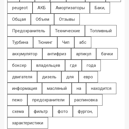
peugeot
АКБ
Амортизаторы
Баки,
Общая
Объем
Отзывы
Предохранитель
Технические
Топливный
Турбина
Тюнинг
Чип
абс
аккумулятор
антифриз
артикул
бачки
боксер
владельцев
где
года
двигателя
дизель
для
евро
информация
масляный
на
находится
пежо
предохранители
распиновка
схема
фильтр
фото
фургон,
характеристики