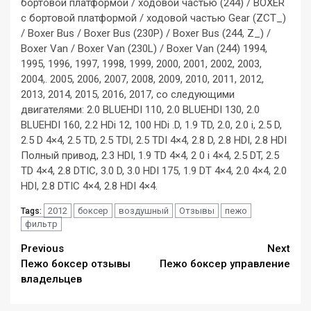
бортовой платформой / ходовой частью (244) / BOXER
c бортовой платформой / ходовой частью Gear (ZCT_)
/ Boxer Bus / Boxer Bus (230P) / Boxer Bus (244, Z_) /
Boxer Van / Boxer Van (230L) / Boxer Van (244) 1994,
1995, 1996, 1997, 1998, 1999, 2000, 2001, 2002, 2003,
2004,. 2005, 2006, 2007, 2008, 2009, 2010, 2011, 2012,
2013, 2014, 2015, 2016, 2017, со следующими
двигателями: 2.0 BLUEHDI 110, 2.0 BLUEHDI 130, 2.0
BLUEHDI 160, 2.2 HDi 12, 100 HDi .D, 1.9 TD, 2.0, 2.0 i, 2.5 D,
2.5 D 4×4, 2.5 TD, 2.5 TDI, 2.5 TDI 4×4, 2.8 D, 2.8 HDI, 2.8 HDI
Полный привод, 2.3 HDI, 1.9 TD 4×4, 2 0 i 4×4, 2.5 DT, 2.5
TD 4×4, 2.8 DTIC, 3.0 D, 3.0 HDI 175, 1.9 DT 4×4, 2.0 4×4, 2.0
HDI, 2.8 DTIC 4×4, 2.8 HDI 4×4.
2012
боксер
воздушный
Отзывы
пежо
Tags:
фильтр
Continue
Previous
Next
Пежо боксер отзывы
Пежо боксер управление
Reading
владельцев