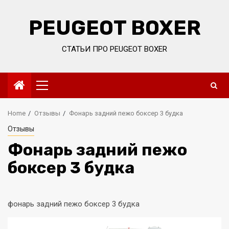
Skip
to
PEUGEOT BOXER
content
СТАТЬИ ПРО PEUGEOT BOXER
Primary
Menu
Home
Отзывы
Фонарь задний пежо боксер 3 будка
Отзывы
Фонарь задний пежо
боксер 3 будка
фонарь задний пежо боксер 3 будка