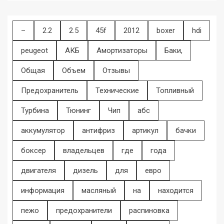
–
2.2
2.5
45f
2012
boxer
hdi
peugeot
АКБ
Амортизаторы
Баки,
Общая
Объем
Отзывы
Предохранитель
Технические
Топливный
Турбина
Тюнинг
Чип
абс
аккумулятор
антифриз
артикул
бачки
боксер
владельцев
где
года
двигателя
дизель
для
евро
информация
масляный
на
находится
пежо
предохранители
распиновка