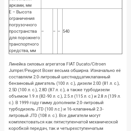
арками, мм
E – Высота
ограничения
погрузочного
пространства
–
–
–
540
для порожнего
транспортного
средства, мм
Линейка силовых агрегатов FIAT Ducato/Citroen
Jumper/Peugeot Boxer весьма обширна. Изначально её
составляли 2.0-литровый шестнадцатиклапанный
бензиновый двигатель (100 л. с.), дизели 2.0D (81 л. с.),
2.5D (100 л. с.), 2.8D (87 л. с.), а также турбодизели
объемом 1.9 л (82-90 л. с.), 2.5 л (115 л. с.) и 2.8 л (139 л.
с.). В 1999 году гамму дополнили 2.0-литровый
турбодизель JTD (100 л.с.) и 16-клапанный 2.3-
литровый JTD (108 л. с.). Все двигатели могут
комплектоваться как пятиступенчатой механической
коробкой передач, так и четырехступенчатым