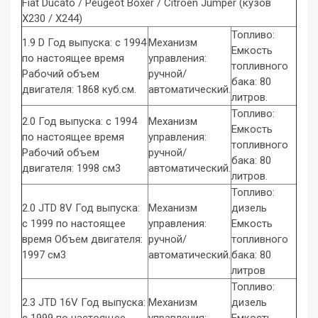
Fiat Ducato / Peugeot Boxer / Citroën Jumper (кузов
X230 / X244)
Топливо:
1.9 D Год выпуска: с 1994
Механизм
Емкость
по настоящее время
управления:
топливного
Рабочий объем
ручной/
бака: 80
двигателя: 1868 куб.см.
автоматический.
литров.
Топливо:
2.0 Год выпуска: с 1994
Механизм
Емкость
по настоящее время
управления:
топливного
Рабочий объем
ручной/
бака: 80
двигателя: 1998 см3
автоматический.
литров.
Топливо:
2.0 JTD 8V Год выпуска:
Механизм
дизель
с 1999 по настоящее
управления:
Емкость
время Объем двигателя:
ручной/
топливного
1997 см3
автоматический.
бака: 80
литров
Топливо:
2.3 JTD 16V Год выпуска:
Механизм
дизель
с 1999 по настоящее
управления:
Емкость