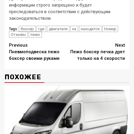
информации строго запрещено и будет
преследоваться в соответствии с действующим
законодательством.
боксер
где
двигателя
на
находится
Номер
Tags:
Отзывы
пежо
Continue
Previous
Next
Пневмоподвеска пежо
Пежо боксер печка дует
Reading
боксер своими руками
только на 4 скорости
ПОХОЖЕЕ