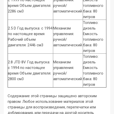
время Объем двигателя:
ручной/
топливного
2286 см3
автоматический.
бака: 80
литров
Топливо:
2.5 D Год выпуска: с 1994
Механизм
дизель
по настоящее время
управления:
Емкость
Рабочий объем
ручной/
топливного
двигателя: 2446 см3
автоматический.
бака: 80
литров
Топливо:
2.8 JTD 8V Год выпуска:
Механизм
дизель
с 1994 по настоящее
управления:
Емкость
время Объем двигателя:
ручной/
топливного
2800 см3
автоматический.
бака: 80
литров
Содержание этой страницы защищено авторским
правом. Любое использование материалов этой
страницы для воспроизведения, перепечатки или
дублирования, или передачи на другой носитель