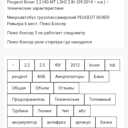
Peugeot Boxer 2.2 HDi MT L3H2 2.8т (09.2014 – н.в.) –
технические характеристики
Микроавтобус грузопассажирский PEUGEOT BOXER
Ривьера 6 мест. Пежо Боксер
Пежо боксер 3 не работает спидометр
Пежо боксер реле стартера где находится
–
2.2
2.5
45f
2012
boxer
hdi
peugeot
АКБ
Амортизаторы
Баки,
Общая
Объем
Отзывы
Предохранитель
Технические
Топливный
Турбина
Тюнинг
Чип
абс
аккумулятор
антифриз
артикул
бачки