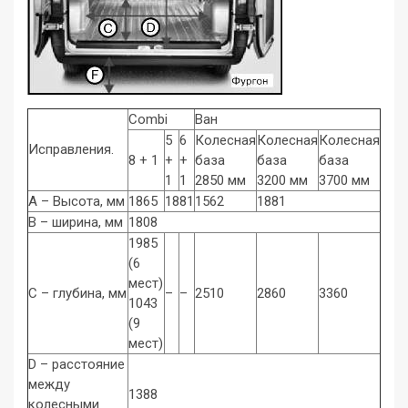
Combi
Ван
5
6
Колесная
Колесная
Колесная
Исправления.
8 + 1
+
+
база
база
база
1
1
2850 мм
3200 мм
3700 мм
A – Высота, мм
1865
1881
1562
1881
B – ширина, мм
1808
1985
(6
мест)
C – глубина, мм
–
–
2510
2860
3360
1043
(9
мест)
D – расстояние
между
1388
колесными