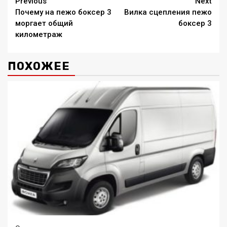
Continue
Previous
Next
Почему на пежо боксер 3
Вилка сцепления пежо
Reading
моргает общий
боксер 3
километраж
ПОХОЖЕЕ