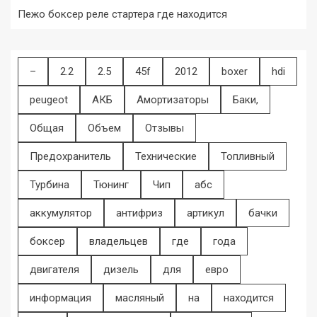
Пежо боксер реле стартера где находится
–
2.2
2.5
45f
2012
boxer
hdi
peugeot
АКБ
Амортизаторы
Баки,
Общая
Объем
Отзывы
Предохранитель
Технические
Топливный
Турбина
Тюнинг
Чип
абс
аккумулятор
антифриз
артикул
бачки
боксер
владельцев
где
года
двигателя
дизель
для
евро
информация
масляный
на
находится