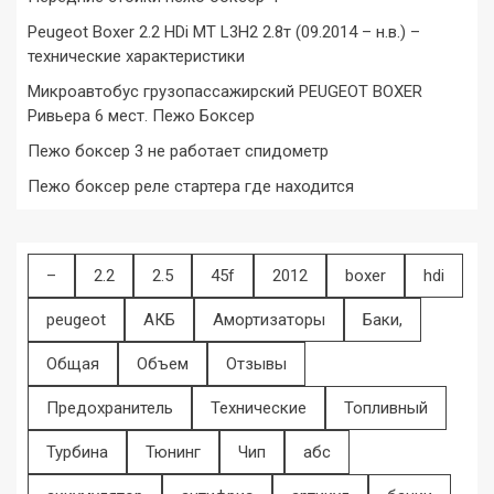
Peugeot Boxer 2.2 HDi MT L3H2 2.8т (09.2014 – н.в.) –
технические характеристики
Микроавтобус грузопассажирский PEUGEOT BOXER
Ривьера 6 мест. Пежо Боксер
Пежо боксер 3 не работает спидометр
Пежо боксер реле стартера где находится
–
2.2
2.5
45f
2012
boxer
hdi
peugeot
АКБ
Амортизаторы
Баки,
Общая
Объем
Отзывы
Предохранитель
Технические
Топливный
Турбина
Тюнинг
Чип
абс