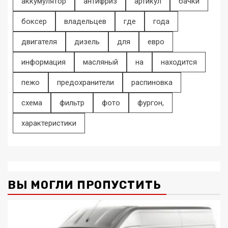
аккумулятор
антифриз
артикул
бачки
боксер
владельцев
где
года
двигателя
дизель
для
евро
информация
масляный
на
находится
пежо
предохранители
распиновка
схема
фильтр
фото
фургон,
характеристики
ВЫ МОГЛИ ПРОПУСТИТЬ