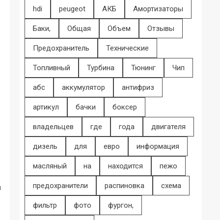
hdi
peugeot
АКБ
Амортизаторы
Баки,
Общая
Объем
Отзывы
Предохранитель
Технические
Топливный
Турбина
Тюнинг
Чип
абс
аккумулятор
антифриз
артикул
бачки
боксер
владельцев
где
года
двигателя
дизель
для
евро
информация
масляный
на
находится
пежо
предохранители
распиновка
схема
и
фильтр
фото
фургон,