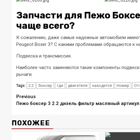
Запчасти для Пежо Боксер
чаще всего?
К сожалению, даже самые надежные автомобили имеют 
Peugeot Boxer 3? С какими проблемами обращаются к 
Подвеска и трансмиссия.
Наиболее часто заменяются такие компоненты подвеск
рычаги.
2.2
боксер
где
двигателя
находится
Номер
От
Tags:
Continue
Previous
Пежо боксер 3 2.2 дизель фильтр масляный артикул
Reading
ПОХОЖЕЕ