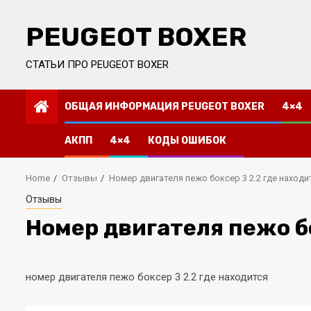
Skip
to
PEUGEOT BOXER
content
СТАТЬИ ПРО PEUGEOT BOXER
ОБЩАЯ ИНФОРМАЦИЯ PEUGEOT BOXER
4×4
АКПП
4×4
КОДЫ ОШИБОК
Home
Отзывы
Номер двигателя пежо боксер 3 2.2 где находи
Отзывы
Номер двигателя пежо бо
номер двигателя пежо боксер 3 2.2 где находится