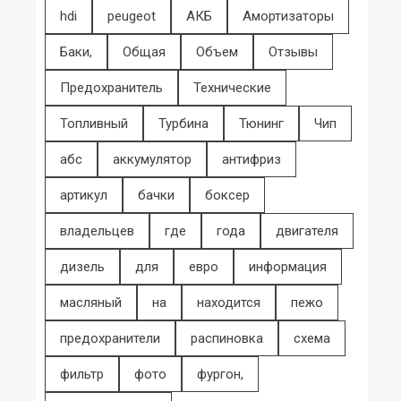
hdi
peugeot
АКБ
Амортизаторы
Баки,
Общая
Объем
Отзывы
Предохранитель
Технические
Топливный
Турбина
Тюнинг
Чип
абс
аккумулятор
антифриз
артикул
бачки
боксер
владельцев
где
года
двигателя
дизель
для
евро
информация
масляный
на
находится
пежо
предохранители
распиновка
схема
фильтр
фото
фургон,