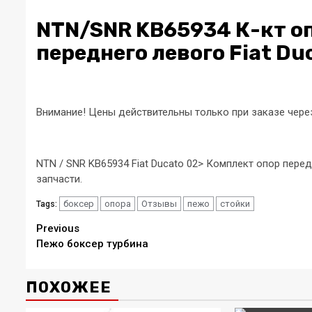
NTN/SNR KB65934 К-кт о
переднего левого Fiat Du
Внимание! Цены действительны только при заказе через
NTN / SNR KB65934 Fiat Ducato 02> Комплект опор пере
запчасти.
боксер
опора
Отзывы
пежо
стойки
Tags:
Continue
Previous
Пежо боксер турбина
Reading
ПОХОЖЕЕ