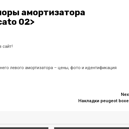
поры амортизатора
cato 02>
 сайт!
днего левого амортизатора – цены, фото и идентификация
Nex
Накладки peugeot boxe