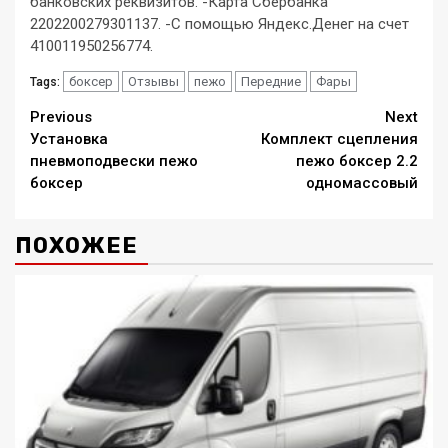
банковских реквизитов. -Карта Сбербанка
2202200279301137. -С помощью Яндекс.Денег на счет
410011950256774.
боксер
Отзывы
пежо
Передние
Фары
Tags:
Continue
Previous
Next
Установка
Комплект сцепления
Reading
пневмоподвески пежо
пежо боксер 2.2
боксер
одномассовый
ПОХОЖЕЕ