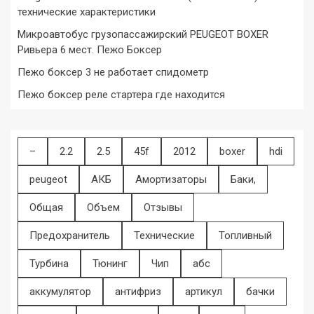
технические характеристики
Микроавтобус грузопассажирский PEUGEOT BOXER
Ривьера 6 мест. Пежо Боксер
Пежо боксер 3 не работает спидометр
Пежо боксер реле стартера где находится
–
2.2
2.5
45f
2012
boxer
hdi
peugeot
АКБ
Амортизаторы
Баки,
Общая
Объем
Отзывы
Предохранитель
Технические
Топливный
Турбина
Тюнинг
Чип
абс
аккумулятор
антифриз
артикул
бачки