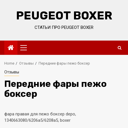
Skip
to
PEUGEOT BOXER
content
СТАТЬИ ПРО PEUGEOT BOXER
Primary
Menu
Home
Отзывы
Передние фары пежо боксер
Отзывы
Передние фары пежо
боксер
фара правая для пежо боксер depo,
1340663080/6206a5/6208a5, boxer