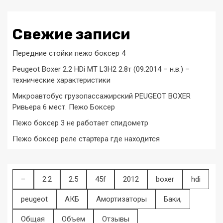
Свежие записи
Передние стойки пежо боксер 4
Peugeot Boxer 2.2 HDi MT L3H2 2.8т (09.2014 – н.в.) –
технические характеристики
Микроавтобус грузопассажирский PEUGEOT BOXER
Ривьера 6 мест. Пежо Боксер
Пежо боксер 3 не работает спидометр
Пежо боксер реле стартера где находится
–
2.2
2.5
45f
2012
boxer
hdi
peugeot
АКБ
Амортизаторы
Баки,
Общая
Объем
Отзывы