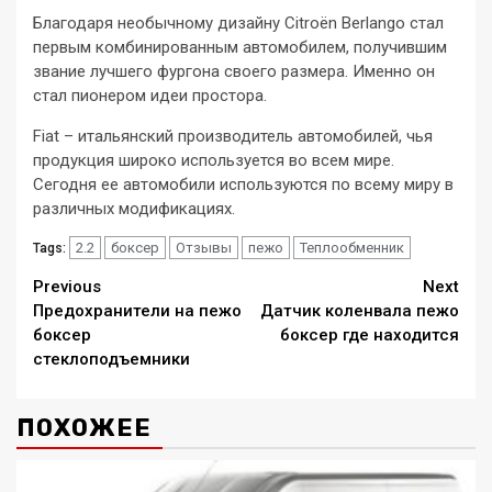
Благодаря необычному дизайну Citroën Berlango стал
первым комбинированным автомобилем, получившим
звание лучшего фургона своего размера. Именно он
стал пионером идеи простора.
Fiat – итальянский производитель автомобилей, чья
продукция широко используется во всем мире.
Сегодня ее автомобили используются по всему миру в
различных модификациях.
2.2
боксер
Отзывы
пежо
Теплообменник
Tags:
Continue
Previous
Next
Предохранители на пежо
Датчик коленвала пежо
Reading
боксер
боксер где находится
стеклоподъемники
ПОХОЖЕЕ