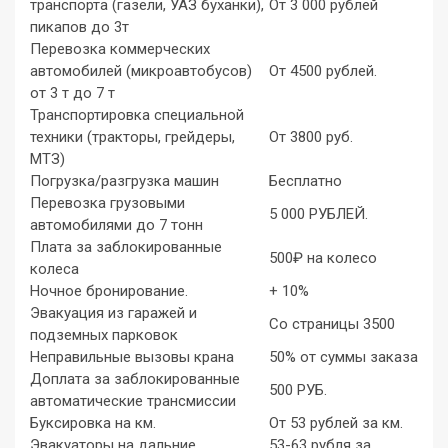
транспорта (газели, УАЗ буханки),
От 3 000 рублей
пикапов до 3т
Перевозка коммерческих
автомобилей (микроавтобусов)
От 4500 рублей.
от 3 т до 7 т
Транспортировка специальной
техники (тракторы, грейдеры,
От 3800 руб.
МТЗ)
Погрузка/разгрузка машин
Бесплатно
Перевозка грузовыми
5 000 РУБЛЕЙ.
автомобилями до 7 тонн
Плата за заблокированные
500₽ на колесо
колеса
Ночное бронирование.
+ 10%
Эвакуация из гаражей и
Со страницы 3500
подземных парковок
Неправильные вызовы крана
50% от суммы заказа
Доплата за заблокированные
500 РУБ.
автоматические трансмиссии
Буксировка на км.
От 53 рублей за км.
Эвакуаторы на дальние
53-63 рубля за