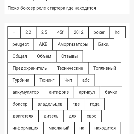
Пежо боксер реле стартера где находится
–
2.2
2.5
45f
2012
boxer
hdi
peugeot
АКБ
Амортизаторы
Баки,
Общая
Объем
Отзывы
Предохранитель
Технические
Топливный
Турбина
Тюнинг
Чип
абс
аккумулятор
антифриз
артикул
бачки
боксер
владельцев
где
года
двигателя
дизель
для
евро
информация
масляный
на
находится