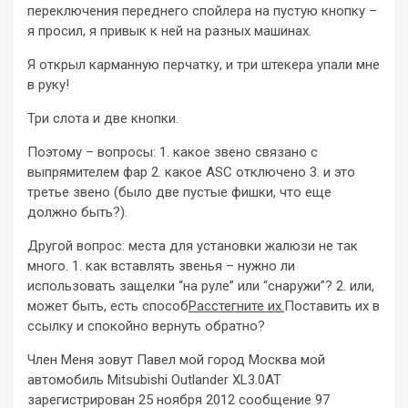
переключения переднего спойлера на пустую кнопку –
я просил, я привык к ней на разных машинах.
Я открыл карманную перчатку, и три штекера упали мне
в руку!
Три слота и две кнопки.
Поэтому – вопросы: 1. какое звено связано с
выпрямителем фар 2. какое ASC отключено 3. и это
третье звено (было две пустые фишки, что еще
должно быть?).
Другой вопрос: места для установки жалюзи не так
много. 1. как вставлять звенья – нужно ли
использовать защелки “на руле” или “снаружи”? 2. или,
может быть, есть способ
Расстегните их.
Поставить их в
ссылку и спокойно вернуть обратно?
Член Меня зовут Павел мой город Москва мой
автомобиль Mitsubishi Outlander XL3.0AT
зарегистрирован 25 ноября 2012 сообщение 97