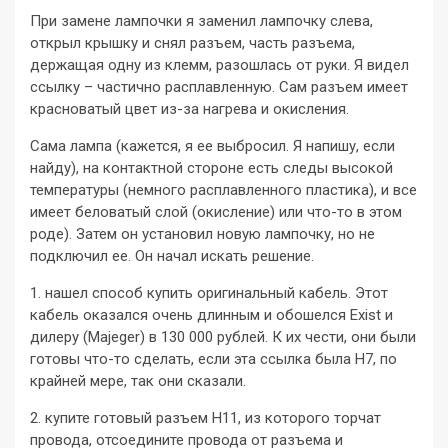
При замене лампочки я заменил лампочку слева,
открыл крышку и снял разъем, часть разъема,
держащая одну из клемм, разошлась от руки. Я видел
ссылку – частично расплавленную. Сам разъем имеет
красноватый цвет из-за нагрева и окисления.
Сама лампа (кажется, я ее выбросил. Я напишу, если
найду), на контактной стороне есть следы высокой
температуры (немного расплавленного пластика), и все
имеет беловатый слой (окисление) или что-то в этом
роде). Затем он установил новую лампочку, но не
подключил ее. Он начал искать решение.
1. нашел способ купить оригинальный кабель. Этот
кабель оказался очень длинным и обошелся Exist и
дилеру (Majeger) в 130 000 рублей. К их чести, они были
готовы что-то сделать, если эта ссылка была H7, по
крайней мере, так они сказали.
2. купите готовый разъем H11, из которого торчат
провода, отсоедините провода от разъема и