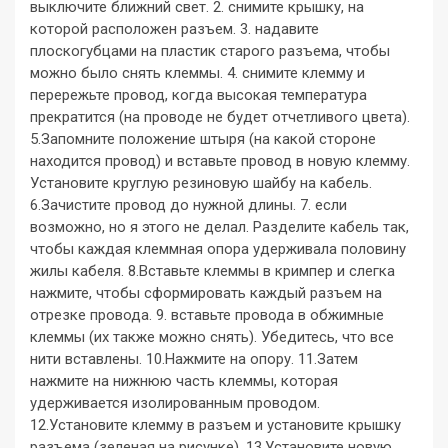
выключите ближний свет. 2. снимите крышку, на
которой расположен разъем. 3. надавите
плоскогубцами на пластик старого разъема, чтобы
можно было снять клеммы. 4. снимите клемму и
перережьте провод, когда высокая температура
прекратится (на проводе не будет отчетливого цвета).
5.Запомните положение штыря (на какой стороне
находится провод) и вставьте провод в новую клемму.
Установите круглую резиновую шайбу на кабель.
6.Зачистите провод до нужной длины. 7. если
возможно, но я этого не делал. Разделите кабель так,
чтобы каждая клеммная опора удерживала половину
жилы кабеля. 8.Вставьте клеммы в кримпер и слегка
нажмите, чтобы сформировать каждый разъем на
отрезке провода. 9. вставьте провода в обжимные
клеммы (их также можно снять). Убедитесь, что все
нити вставлены. 10.Нажмите на опору. 11.Затем
нажмите на нижнюю часть клеммы, которая
удерживается изолированным проводом.
12.Установите клемму в разъем и установите крышку
разъема (зеленая на рисунке). 13.Установите новую