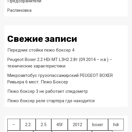
Предохранители
Распиновка
Свежие записи
Передние стойки пежо боксер 4
Peugeot Boxer 2.2 HDi MT L3H2 2.8т (09.2014 – н.в.) –
технические характеристики
Микроавтобус грузопассажирский PEUGEOT BOXER
Ривьера 6 мест. Пежо Боксер
Пежо боксер 3 не работает спидометр
Пежо боксер реле стартера где находится
–
2.2
2.5
45f
2012
boxer
hdi