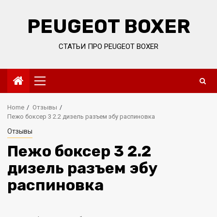
Skip
to
PEUGEOT BOXER
content
СТАТЬИ ПРО PEUGEOT BOXER
Primary
Menu
Home
Отзывы
Пежо боксер 3 2.2 дизель разъем эбу распиновка
Отзывы
Пежо боксер 3 2.2
дизель разъем эбу
распиновка