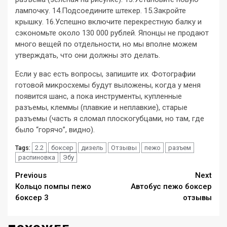
лампочку. 14.Подсоедините штекер. 15.Закройте
крышку. 16.Успешно включите перекрестную балку и
сэкономьте около 130 000 рублей. Японцы не продают
много вещей по отдельности, но мы вполне можем
утверждать, что они должны это делать.
Если у вас есть вопросы, запишите их. Фотографии
готовой микросхемы будут выложены, когда у меня
появится шанс, а пока инструменты, купленные
разъемы, клеммы (плавкие и неплавкие), старые
разъемы (часть я сломал плоскогубцами, но там, где
было “горячо”, видно).
2.2
боксер
дизель
Отзывы
пежо
разъем
Tags:
распиновка
Эбу
Continue
Previous
Next
Кольцо помпы пежо
Автобус пежо боксер
Reading
боксер 3
отзывы