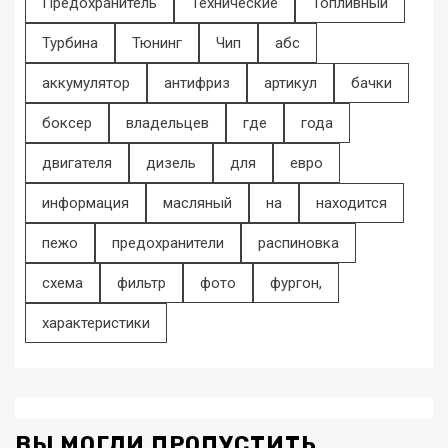
Предохранитель
Технические
Топливный
Турбина
Тюнинг
Чип
абс
аккумулятор
антифриз
артикул
бачки
боксер
владельцев
где
года
двигателя
дизель
для
евро
информация
масляный
на
находится
пежо
предохранители
распиновка
схема
фильтр
фото
фургон,
характеристики
ВЫ МОГЛИ ПРОПУСТИТЬ