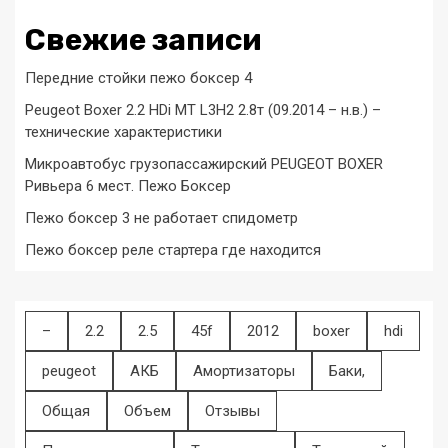
Свежие записи
Передние стойки пежо боксер 4
Peugeot Boxer 2.2 HDi MT L3H2 2.8т (09.2014 – н.в.) –
технические характеристики
Микроавтобус грузопассажирский PEUGEOT BOXER
Ривьера 6 мест. Пежо Боксер
Пежо боксер 3 не работает спидометр
Пежо боксер реле стартера где находится
–
2.2
2.5
45f
2012
boxer
hdi
peugeot
АКБ
Амортизаторы
Баки,
Общая
Объем
Отзывы