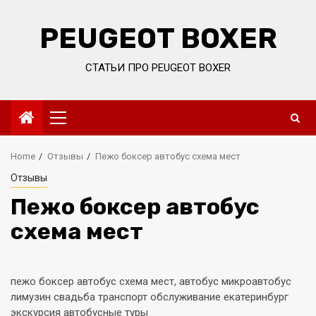
Skip
to
PEUGEOT BOXER
content
СТАТЬИ ПРО PEUGEOT BOXER
Primary
Menu
Home
Отзывы
Пежо боксер автобус схема мест
Отзывы
Пежо боксер автобус
схема мест
пежо боксер автобус схема мест, автобус микроавтобус
лимузин свадьба транспорт обслуживание екатеринбург
экскурсия автобусные туры