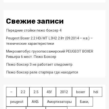
Свежие записи
Передние стойки пежо боксер 4
Peugeot Boxer 2.2 HDi MT L3H2 2.8т (09.2014 – н.в.) –
технические характеристики
Микроавтобус грузопассажирский PEUGEOT BOXER
Ривьера 6 мест. Пежо Боксер
Пежо боксер 3 не работает спидометр
Пежо боксер реле стартера где находится
–
2.2
2.5
45f
2012
boxer
hdi
peugeot
АКБ
Амортизаторы
Баки,