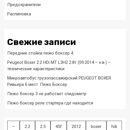
Предохранители
Распиновка
Свежие записи
Передние стойки пежо боксер 4
Peugeot Boxer 2.2 HDi MT L3H2 2.8т (09.2014 – н.в.) –
технические характеристики
Микроавтобус грузопассажирский PEUGEOT BOXER
Ривьера 6 мест. Пежо Боксер
Пежо боксер 3 не работает спидометр
Пежо боксер реле стартера где находится
–
2.2
2.5
45f
2012
boxer
hdi