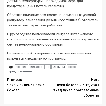
датчика температуры (необходимая мера для
предотвращения потери гарантии).
Обратите внимание, что после ненормальных условий
(например, замерзания дизельного топлива) отопитель
также может перестать работать.
В руководстве пользователя Peugeot Boxer webasto
говорится, что отопитель автоматически блокируется в
случае ненормального состояния.
Его можно разблокировать, отключив питание или
используя специальную программу.
боксер
вебасто
на
Отзывы
пежо
Tags:
предохранители
Continue
Previous
Next
Чехлы сидения пежо
Пежо боксер 2.5 тд 230 l
Reading
боксер
тнвд лукас прогревочные
обороты