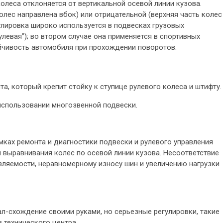
колеса отклоняется от вертикальной осевой линии кузова.
лес направлена вбок) или отрицательной (верхняя часть колес
гулировка широко используется в подвесках грузовых
улевая”); во втором случае она применяется в спортивных
йчивость автомобиля при прохождении поворотов.
а, который крепит стойку к ступице рулевого колеса и штифту.
использовании многозвенной подвески.
мках ремонта и диагностики подвески и рулевого управления
 выравнивания колес по осевой линии кузова. Несоответствие
вляемости, неравномерному износу шин и увеличению нагрузки
л-схождение своими руками, но серьезные регулировки, такие
 технического центра.