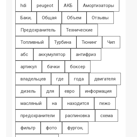
hdi
peugeot
АКБ
Амортизаторы
Баки,
Общая
Объем
Отзывы
Предохранитель
Технические
Топливный
Турбина
Тюнинг
Чип
абс
аккумулятор
антифриз
артикул
бачки
боксер
владельцев
где
года
двигателя
дизель
для
евро
информация
масляный
на
находится
пежо
предохранители
распиновка
схема
фильтр
фото
фургон,