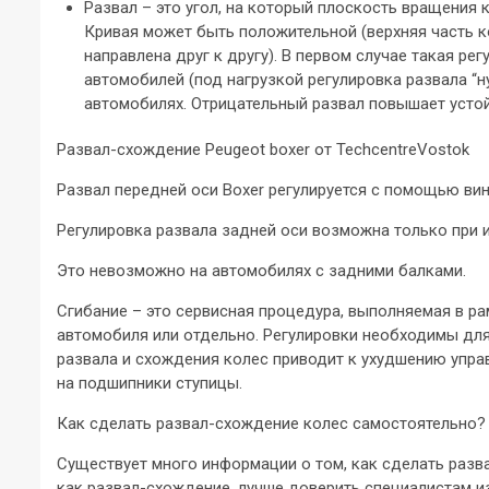
Развал – это угол, на который плоскость вращения 
Кривая может быть положительной (верхняя часть ко
направлена друг к другу). В первом случае такая ре
автомобилей (под нагрузкой регулировка развала “н
автомобилях. Отрицательный развал повышает усто
Развал-схождение Peugeot boxer от TechcentreVostok
Развал передней оси Boxer регулируется с помощью винт
Регулировка развала задней оси возможна только при 
Это невозможно на автомобилях с задними балками.
Сгибание – это сервисная процедура, выполняемая в ра
автомобиля или отдельно. Регулировки необходимы для
развала и схождения колес приводит к ухудшению упра
на подшипники ступицы.
Как сделать развал-схождение колес самостоятельно?
Существует много информации о том, как сделать разва
как развал-схождение, лучше доверить специалистам из