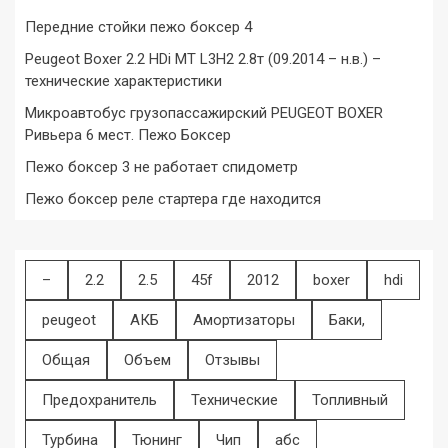
Передние стойки пежо боксер 4
Peugeot Boxer 2.2 HDi MT L3H2 2.8т (09.2014 – н.в.) –
технические характеристики
Микроавтобус грузопассажирский PEUGEOT BOXER
Ривьера 6 мест. Пежо Боксер
Пежо боксер 3 не работает спидометр
Пежо боксер реле стартера где находится
–
2.2
2.5
45f
2012
boxer
hdi
peugeot
АКБ
Амортизаторы
Баки,
Общая
Объем
Отзывы
Предохранитель
Технические
Топливный
Турбина
Тюнинг
Чип
абс