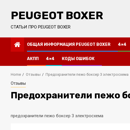
Skip
to
PEUGEOT BOXER
content
СТАТЬИ ПРО PEUGEOT BOXER
ОБЩАЯ ИНФОРМАЦИЯ PEUGEOT BOXER
4×4
АКПП
4×4
КОДЫ ОШИБОК
Home
Отзывы
Предохранители пежо боксер 3 электросхема
Отзывы
Предохранители пежо б
предохранители пежо боксер 3 электросхема