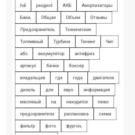
hdi
peugeot
АКБ
Амортизаторы
Баки,
Общая
Объем
Отзывы
Предохранитель
Технические
Топливный
Турбина
Тюнинг
Чип
абс
аккумулятор
антифриз
артикул
бачки
боксер
владельцев
где
года
двигателя
дизель
для
евро
информация
масляный
на
находится
пежо
предохранители
распиновка
схема
фильтр
фото
фургон,