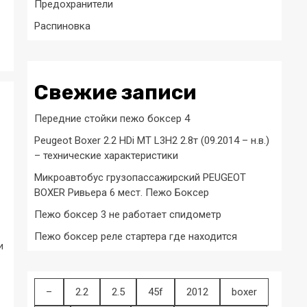
Предохранители
Распиновка
Свежие записи
Передние стойки пежо боксер 4
Peugeot Boxer 2.2 HDi MT L3H2 2.8т (09.2014 – н.в.)
– технические характеристики
Микроавтобус грузопассажирский PEUGEOT
BOXER Ривьера 6 мест. Пежо Боксер
Пежо боксер 3 не работает спидометр
Пежо боксер реле стартера где находится
и
–
2.2
2.5
45f
2012
boxer