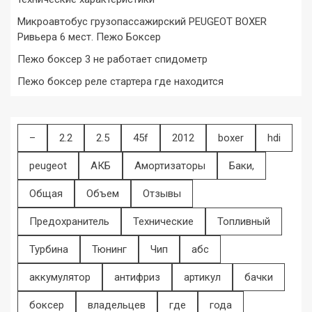
Микроавтобус грузопассажирский PEUGEOT BOXER
Ривьера 6 мест. Пежо Боксер
Пежо боксер 3 не работает спидометр
Пежо боксер реле стартера где находится
–
2.2
2.5
45f
2012
boxer
hdi
peugeot
АКБ
Амортизаторы
Баки,
Общая
Объем
Отзывы
Предохранитель
Технические
Топливный
Турбина
Тюнинг
Чип
абс
аккумулятор
антифриз
артикул
бачки
боксер
владельцев
где
года