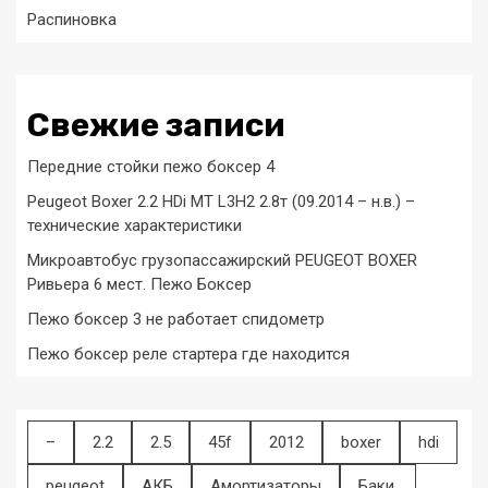
Распиновка
Свежие записи
Передние стойки пежо боксер 4
Peugeot Boxer 2.2 HDi MT L3H2 2.8т (09.2014 – н.в.) –
технические характеристики
Микроавтобус грузопассажирский PEUGEOT BOXER
Ривьера 6 мест. Пежо Боксер
Пежо боксер 3 не работает спидометр
Пежо боксер реле стартера где находится
–
2.2
2.5
45f
2012
boxer
hdi
peugeot
АКБ
Амортизаторы
Баки,