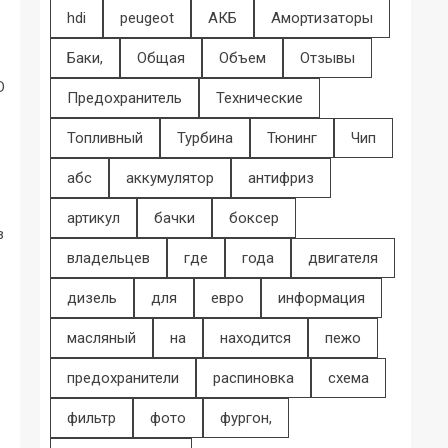
hdi
peugeot
АКБ
Амортизаторы
Баки,
Общая
Объем
Отзывы
D
Предохранитель
Технические
Топливный
Турбина
Тюнинг
Чип
абс
аккумулятор
антифриз
артикул
бачки
боксер
в
владельцев
где
года
двигателя
дизель
для
евро
информация
масляный
на
находится
пежо
предохранители
распиновка
схема
фильтр
фото
фургон,