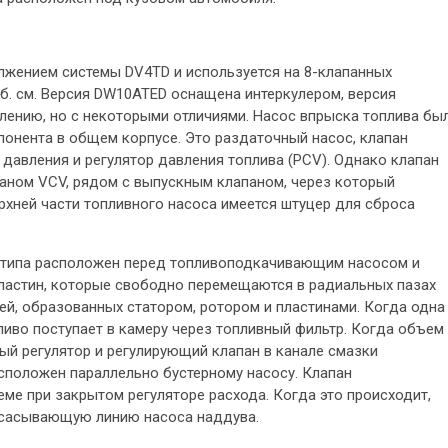
лжением системы DV4TD и используется на 8-клапанных
 куб. см. Версия DW10ATED оснащена интеркулером, версия
лению, но с некоторыми отличиями. Насос впрыска топлива бы
онента в общем корпусе. Это раздаточный насос, клапан
 давления и регулятор давления топлива (PCV). Однако клапан
аном VCV, рядом с выпускным клапаном, через который
рхней части топливного насоса имеется штуцер для сброса
 типа расположен перед топливоподкачивающим насосом и
 пластин, которые свободно перемещаются в радиальных пазах
ей, образованных статором, ротором и пластинами. Когда одна
пливо поступает в камеру через топливный фильтр. Когда объем
ый регулятор и регулирующий клапан в канале смазки
асположен параллельно бустерному насосу. Клапан
ме при закрытом регуляторе расхода. Когда это происходит,
 всасывающую линию насоса наддува.