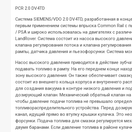
PCR 2.0 DV4TD
Система SIEMENS/VDO 2.0 DV4TD, разработанная в конце
первым применением системы впрыска Common Rail с п
/ PSA и широко использовалась на двигателях с различны
LandRover. Система состоит из насоса высокого давле
клапана регулирования потока и клапана регулирования
рампы, датчика давления и пьезофорсунки. Система мо
Насос высокого давления приводится в действие зубча
подавать топливо в рампу. На его переднем конце нахо
зону высокого давления. Он также обеспечивает смазку
состоит из внешнего кольца корпуса и внутреннего ра
для создания вакуума в контуре низкого давления и по
дозирующий клапан. Механический обратный клапан на
чтобы давление подачи топлива не превышало определе
топливораспределительного устройства. Перед дозиру
канал, идущий прямо во втулку крышки кулачка. Это н
форсунки. Подача топлива для смазки регулируется м
двумя баранами. Если давление топлива в районе кулачк