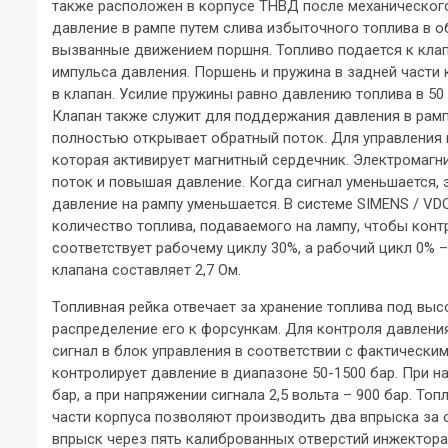
также расположен в корпусе ТНВД после механического
давление в рампе путем слива избыточного топлива в о
вызванные движением поршня. Топливо подается к клап
импульса давления. Поршень и пружина в задней части
в клапан. Усилие пружины равно давлению топлива в 50 
Клапан также служит для поддержания давления в рампе
полностью открывает обратный поток. Для управления 
которая активирует магнитный сердечник. Электромагн
поток и повышая давление. Когда сигнал уменьшается, 
давление на рампу уменьшается. В системе SIMENS / VD
количество топлива, подаваемого на лампу, чтобы кон
соответствует рабочему циклу 30%, а рабочий цикл 0%
клапана составляет 2,7 Ом.
Топливная рейка отвечает за хранение топлива под вы
распределение его к форсункам. Для контроля давлени
сигнал в блок управления в соответствии с фактически
контролирует давление в диапазоне 50-1500 бар. При на
бар, а при напряжении сигнала 2,5 вольта – 900 бар. Т
части корпуса позволяют производить два впрыска за 
впрыск через пять калиброванных отверстий инжектора