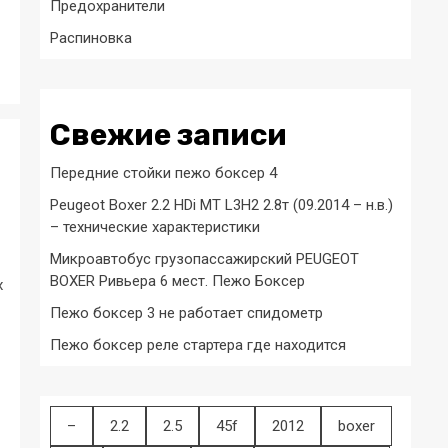
Предохранители
Распиновка
Свежие записи
Передние стойки пежо боксер 4
Peugeot Boxer 2.2 HDi MT L3H2 2.8т (09.2014 – н.в.)
– технические характеристики
Микроавтобус грузопассажирский PEUGEOT
BOXER Ривьера 6 мест. Пежо Боксер
х
Пежо боксер 3 не работает спидометр
Пежо боксер реле стартера где находится
–
2.2
2.5
45f
2012
boxer