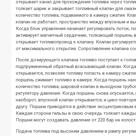
открывает канал для прохождения топлива через топли
толкает шарик и закрывает топливный клапан для смазк
количество топлива, подаваемого в камеру сжатия. Кла
клапан не работает, пространство между впускным и 
Когда блок управления начинает регулировать поток, п
активирует магнитный сердечник, толкающий поршень 
открывает топливопровод к клапану. Клапан регулируе
от максимального открытия. Сопротивление клапана сос
После дозирующего клапана топливо поступает к голов
подпружиненный обратный всасывающий клапан. Когда п
открывается, позволяя топливу попасть в камеру сжатия
поршень сжимает топливо в камере. Когда поршень на
количество топлива, шаровой клапан в выходном трубоп
регулятору давления. Когда поршень снова опускается, 
наоборот, впускной клапан открывается, и цикл повтор
другу. Поршни приводятся в действие эксцентриковым в
Каждая сторона гильзы в свою очередь толкает каждый
Поршни могут создавать давление от 220 бар на холост
Подача топлива под высоким давлением в рампу регулир