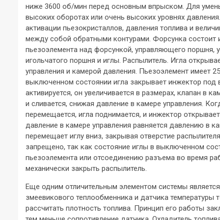
ниже 3600 об/мин перед основным впрыском. Для умень
высоких оборотах или очень высоких уровнях давления
активации пьезокристаллов, давления топлива и велич
между собой обратными контурами. Форсунка состоит из
пьезоэлемента над форсункой, управляющего поршня, у
игольчатого поршня и иглы. Распылитель. Игла открыв
управления и камерой давления. Пьезоэлемент имеет 250
выключенном состоянии игла закрывает инжектор под 
активируется, он увеличивается в размерах, клапан в ка
и сливается, снижая давление в камере управления. Ко
перемещается, игла поднимается, и инжектор открывает
давление в камере управления равняется давлению в ка
перемещает иглу вниз, закрывая отверстие распылителя
запрещено, так как состояние иглы в выключенном сос
пьезоэлемента или отсоединению разъема во время раб
механически закрыть распылитель.
Еще одним отличительным элементом системы является 
змеевикового теплообменника и датчика температуры т
рассчитать плотность топлива. Принцип его работы зак
тем меньше сопротивление датчика. Охладитель топлив