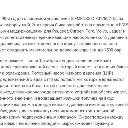
 90-х годов с системой управления SIEMENSSID 801/802, была
ьезофорсункой. Эта версия была разработана совместно с FOR
ми модификациями для Peugeot, Citroen, Ford, Volvo, Jaguar и
ния со встроенным перекачивающим насосом низкого давления,
 давления, также встроенного в корпус топливного насоса,
жет создавать максимальное давление впрыска до 1500 бар.
тым ремнем. После 1,5 оборотов двигателя он начинает
дится перекачивающий насос, который подает топливо из бака 
 и охлаждение. Роторный насос низкого давления (LHP)
спределительного вала с пятью лопастями, которые вращаются
дачи топлива из бака в зону высокого давления через
 выходе топливораспределительного устройства обеспечивает,
нного значения, и возвращает излишки топлива на вход
ющим клапаном в контуре низкого давления имеется топливный
еобходимо для смазки внутренних компонентов топливной
еханическим подпружиненным клапаном. Он расположен между
а ниже, чем в линии передачи, шарик сжимает пружину и