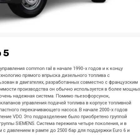
 5
правления common rail в начале 1990-х годов и к концу
ехнологию прямого впрыска дизельного топлива с
зован в двигателях, разработанных совместно с французским
тоимости производства он обычно используется в более мощны
 очень надежная система. Помимо пьезофорсунок,
клапанов управления подачей топлива в корпусе топливной
пастного перекачивающего насоса. В начале 2000-х годов
ление VDO. Это подразделение было приобретено группой
группы SIEMENS. Система пережила четыре поколения, и в
 с давлением в рампе до 2500 бар для поддержки Euro 6 и