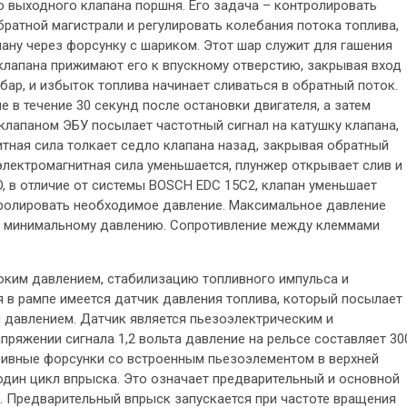
 выходного клапана поршня. Его задача – контролировать
братной магистрали и регулировать колебания потока топлива,
ану через форсунку с шариком. Этот шар служит для гашения
 клапана прижимают его к впускному отверстию, закрывая вход
бар, и избыток топлива начинает сливаться в обратный поток.
 в течение 30 секунд после остановки двигателя, а затем
клапаном ЭБУ посылает частотный сигнал на катушку клапана,
итная сила толкает седло клапана назад, закрывая обратный
электромагнитная сила уменьшается, плунжер открывает слив и
O, в отличие от системы BOSCH EDC 15C2, клапан уменьшает
тролировать необходимое давление. Максимальное давление
 – минимальному давлению. Сопротивление между клеммами
соким давлением, стабилизацию топливного импульса и
я в рампе имеется датчик давления топлива, который посылает
м давлением. Датчик является пьезоэлектрическим и
пряжении сигнала 1,2 вольта давление на рельсе составляет 30
опливные форсунки со встроенным пьезоэлементом в верхней
один цикл впрыска. Это означает предварительный и основной
. Предварительный впрыск запускается при частоте вращения