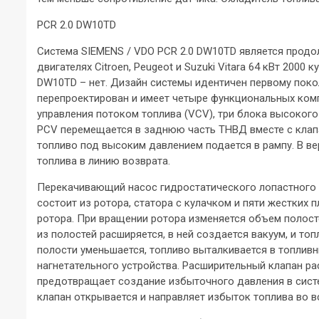
PCR 2.0 DW10TD
Система SIEMENS / VDO PCR 2.0 DW10TD является продо
двигателях Citroen, Peugeot и Suzuki Vitara 64 кВт 2000
DW10TD – нет. Дизайн системы идентичен первому поко
перепроектирован и имеет четыре функциональных комп
управления потоком топлива (VCV), три блока высокого
PCV перемещается в заднюю часть ТНВД вместе с клап
топливо под высоким давлением подается в рампу. В ве
топлива в линию возврата.
Перекачивающий насос гидростатического лопастного
состоит из ротора, статора с кулачком и пяти жестких
ротора. При вращении ротора изменяется объем полост
из полостей расширяется, в ней создается вакуум, и то
полости уменьшается, топливо выталкивается в топливн
нагнетательного устройства. Расширительный клапан р
предотвращает создание избыточного давления в систе
клапан открывается и направляет избыток топлива во