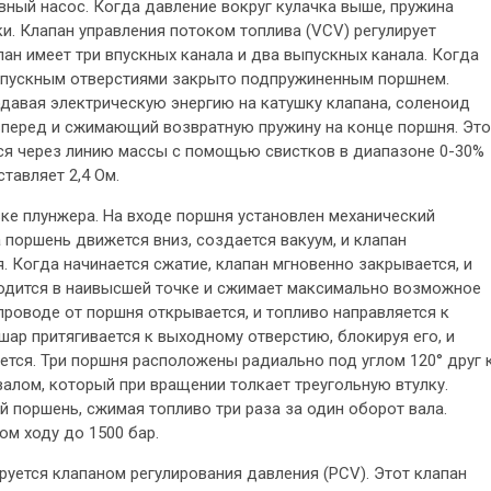
вный насос. Когда давление вокруг кулачка выше, пружина
и. Клапан управления потоком топлива (VCV) регулирует
пан имеет три впускных канала и два выпускных канала. Когда
выпускным отверстиями закрыто подпружиненным поршнем.
одавая электрическую энергию на катушку клапана, соленоид
вперед и сжимающий возвратную пружину на конце поршня. Это
тся через линию массы с помощью свистков в диапазоне 0-30%
тавляет 2,4 Ом.
ке плунжера. На входе поршня установлен механический
оршень движется вниз, создается вакуум, и клапан
. Когда начинается сжатие, клапан мгновенно закрывается, и
ходится в наивысшей точке и сжимает максимально возможное
роводе от поршня открывается, и топливо направляется к
шар притягивается к выходному отверстию, блокируя его, и
яется. Три поршня расположены радиально под углом 120° друг 
алом, который при вращении толкает треугольную втулку.
 поршень, сжимая топливо три раза за один оборот вала.
ом ходу до 1500 бар.
уется клапаном регулирования давления (PCV). Этот клапан