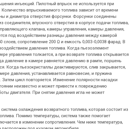
шения инъекций. Пилотный впрыск не используется при
. Количество впрыскиваемого топлива зависит от времени
ины и диаметра отверстия форсунки. Форсунки соединены
 соединителя, впускного отверстия в корпусе подачи топлива,
правляющего клапана, камеры управления, камеры давления,
ается под воздействием разницы давления между камерой
 слоев, сопротивление 200 Ω и емкость 0,003-0,0038 фарад. В
воздействием давления топлива. Когда пьезоэлемент
мере управления толкается, а при возврате топлива открывается
гда давление в камере равняется давлению в рампе, поршень
ся. Когда пьезокристаллы деактивируются, слив закрывается,
мере давления, устанавливается равновесие, и пружина
. Затем цикл повторяется. Изменение полярности насадки
тоянии неизвестно и может привести к повреждению
оты двигателя. При снятии давления игла не может
система охлаждения возвратного топлива, которая состоит из
оплива. Помимо температуры, система также помогает
лючается в изменении сопротивления. Чем ниже температура,
а расположен под кузовом автомобиля.