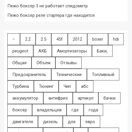
Пежо боксер 3 не работает спидометр
Пежо боксер реле стартера где находится
–
2.2
2.5
45f
2012
boxer
hdi
peugeot
АКБ
Амортизаторы
Баки,
Общая
Объем
Отзывы
Предохранитель
Технические
Топливный
Турбина
Тюнинг
Чип
абс
аккумулятор
антифриз
артикул
бачки
боксер
владельцев
где
года
двигателя
дизель
для
евро