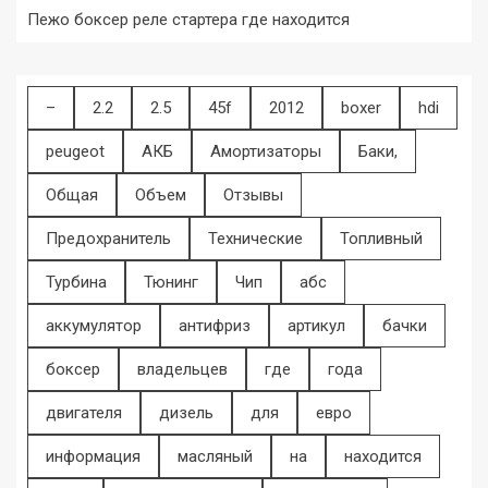
Пежо боксер реле стартера где находится
–
2.2
2.5
45f
2012
boxer
hdi
peugeot
АКБ
Амортизаторы
Баки,
Общая
Объем
Отзывы
Предохранитель
Технические
Топливный
Турбина
Тюнинг
Чип
абс
аккумулятор
антифриз
артикул
бачки
боксер
владельцев
где
года
двигателя
дизель
для
евро
информация
масляный
на
находится