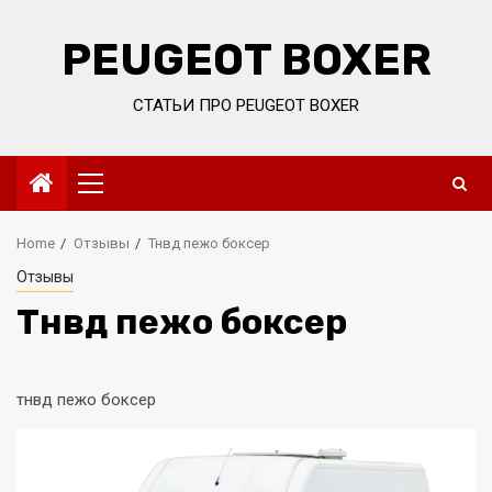
Skip
to
PEUGEOT BOXER
content
СТАТЬИ ПРО PEUGEOT BOXER
Primary
Menu
Home
Отзывы
Тнвд пежо боксер
Отзывы
Тнвд пежо боксер
тнвд пежо боксер