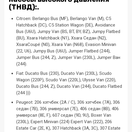
(ТНВД):.
Citroen: Berlango Bus (MF), Berlango Van (M), C5
Hatchback (DC), C5 Station Wagon (DE), Avoidance
Bus (U6U), Jumpy Van (BS, BT, BY, BZ), Jumpy Flatbed
(BU), Xsara Hatchback (N1), Xsara Седан (N2),
XsaraCoupé (N0), Xsara Van (N68), Evasion Minivan
(22, U6), Jumpy Bus (U6U), Jumper Flatbed (244),
Jumper Bus (244, Z), Jumper Van (230L), Jumper Ван
(244).
Fiat: Ducato Bus (230), Ducato Van (230L), Scudo
Wagon (220P), Scudo Van (220L), Ulysse Van (220),
Ducato Bus (244, Z), Ducato Van (244), Ducato Flatbed
(244 )))
Peugeot: 206 хэтчбек (2A / C), 306 хэтчбек (7A), 306
седан (7B), 306 универсал (7E), 406 седан (8B), 406
универсал (8E, F), 607 седан (9D, 9U), Boxer Van
(230L), Expert Minivan (224) Expert Van (222), 206
Estate Car (2E, K), 307 Hatchback (3A, 3C), 307 Estate