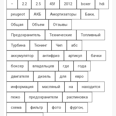
–
2.2
2.5
45f
2012
boxer
hdi
peugeot
АКБ
Амортизаторы
Баки,
Общая
Объем
Отзывы
Предохранитель
Технические
Топливный
Турбина
Тюнинг
Чип
абс
аккумулятор
антифриз
артикул
бачки
боксер
владельцев
где
года
двигателя
дизель
для
евро
информация
масляный
на
находится
пежо
предохранители
распиновка
схема
фильтр
фото
фургон,