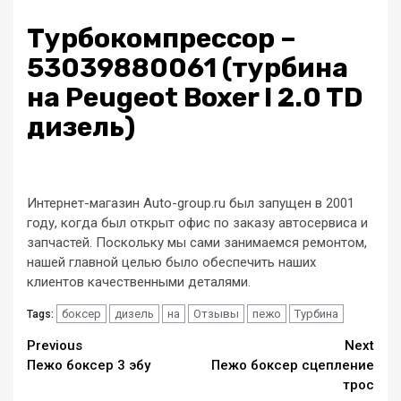
Турбокомпрессор –
53039880061 (турбина
на Peugeot Boxer I 2.0 TD
дизель)
Интернет-магазин Auto-group.ru был запущен в 2001
году, когда был открыт офис по заказу автосервиса и
запчастей. Поскольку мы сами занимаемся ремонтом,
нашей главной целью было обеспечить наших
клиентов качественными деталями.
боксер
дизель
на
Отзывы
пежо
Турбина
Tags:
Continue
Previous
Next
Пежо боксер 3 эбу
Пежо боксер сцепление
Reading
трос