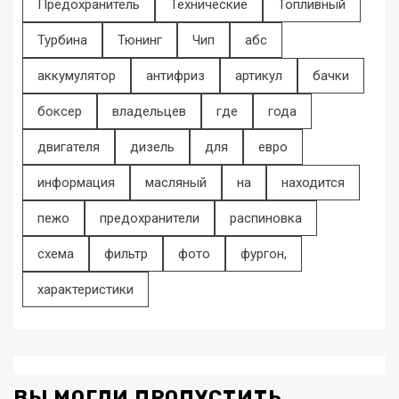
Предохранитель
Технические
Топливный
Турбина
Тюнинг
Чип
абс
аккумулятор
антифриз
артикул
бачки
боксер
владельцев
где
года
двигателя
дизель
для
евро
информация
масляный
на
находится
пежо
предохранители
распиновка
схема
фильтр
фото
фургон,
характеристики
ВЫ МОГЛИ ПРОПУСТИТЬ