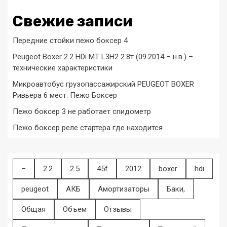
Свежие записи
Передние стойки пежо боксер 4
Peugeot Boxer 2.2 HDi MT L3H2 2.8т (09.2014 – н.в.) –
технические характеристики
Микроавтобус грузопассажирский PEUGEOT BOXER
Ривьера 6 мест. Пежо Боксер
Пежо боксер 3 не работает спидометр
Пежо боксер реле стартера где находится
–
2.2
2.5
45f
2012
boxer
hdi
peugeot
АКБ
Амортизаторы
Баки,
Общая
Объем
Отзывы