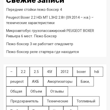
Свежие записи
Передние стойки пежо боксер 4
Peugeot Boxer 2.2 HDi MT L3H2 2.8т (09.2014 – н.в.) –
технические характеристики
Микроавтобус грузопассажирский PEUGEOT BOXER
Ривьера 6 мест. Пежо Боксер
Пежо боксер 3 не работает спидометр
Пежо боксер реле стартера где находится
–
2.2
2.5
45f
2012
boxer
hdi
peugeot
АКБ
Амортизаторы
Баки,
Общая
Объем
Отзывы
Предохранитель
Технические
Топливный