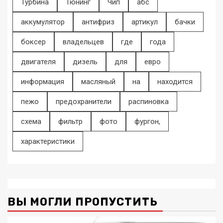
Турбина
Тюнинг
Чип
абс
аккумулятор
антифриз
артикул
бачки
боксер
владельцев
где
года
двигателя
дизель
для
евро
информация
масляный
на
находится
пежо
предохранители
распиновка
схема
фильтр
фото
фургон,
характеристики
ВЫ МОГЛИ ПРОПУСТИТЬ