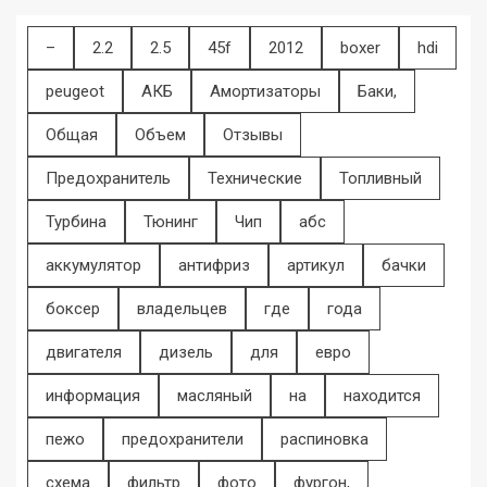
–
2.2
2.5
45f
2012
boxer
hdi
peugeot
АКБ
Амортизаторы
Баки,
Общая
Объем
Отзывы
Предохранитель
Технические
Топливный
Турбина
Тюнинг
Чип
абс
аккумулятор
антифриз
артикул
бачки
боксер
владельцев
где
года
двигателя
дизель
для
евро
информация
масляный
на
находится
пежо
предохранители
распиновка
схема
фильтр
фото
фургон,